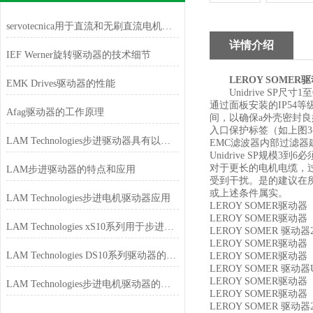
servotecnica用于直流和无刷直流电机的数字驱动器
详情介绍
IEF Werner旋转驱动器的技术细节
LEROY SOMER
驱
EMK Drives驱动器的性能
Unidrive SP
尺寸
1
至
通过面板安装的
IP54
等
Afag驱动器的工作原理
间，以确保
a
外壳密封良
入口保护标签（如上图
3
LAM Technologies步进驱动器具有以下特点和功能
EMC
滤波器内部过滤器
Unidrive SP
规模
3
到
6
必
对于更长的电机电缆，
LAM步进驱动器的特点和应用
受到干扰。是的建议在
或上述条件属实。
LAM Technologies步进电机驱动器应用
LEROY SOMER
驱动器
U
LEROY SOMER
驱动器
LAM Technologies xS10系列用于步进电机的微步驱动器
LEROY SOMER
驱动器
LEROY SOMER
驱动器
LAM Technologies DS10系列驱动器的不同
LEROY SOMER
驱动器
U
LEROY SOMER
驱动器
LEROY SOMER
驱动器
U
LAM Technologies步进电机驱动器的特点
LEROY SOMER
驱动器
LEROY SOMER
驱动器