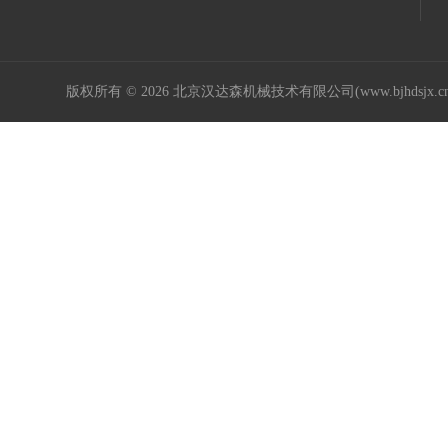
LEROY SOMER
WOUTER WITZEL
版权所有 © 2026 北京汉达森机械技术有限公司(www.bjhdsjx.c
AGATHON
HEW
Bei Sensors
FAG
Coremo
CHERRY