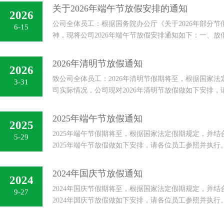
PI （Physik Instrumente）
关于2026年端午节放假安排的通知
2026
公司全体员工：根据国务院办公厅《关于2026年部分
6-15
Weforma
神，现将公司2026年端午节放假安排通知如下：一、放假
五）至6月21日（星期日）放假，共3天。6月22日（星
MAXIMATOR
提示:请各部门妥善安排...
2026年清明节放假通知
2026
致公司全体员工：2026年清明节假期将至，根据国家
3-31
BTSR
司实际情况，公司现对2026年清明节放假做如下安排
行。一、清明节放假时间：4月4-6日，共3天；4月7日
Kuhnke
二、请所有人员做好节前工...
2025年端午节放假通知
2025
2025年端午节假期将至，根据国家法定假期规定，并
5-29
KRACHT
2025年端午节放假做如下安排，请各位员工参照并执
间：5月31日——6月2日，共3天；6月3日（周二）上
MENZEL
工作安排，并做好各项安...
2024年国庆节放假通知
2024
2024年国庆节假期将至，根据国家法定假期规定，并
9-27
HANSA-FLEX
2024年国庆节放假做如下安排，请各位员工参照并执行
1日——10月7日，共7天；10月8日（周二）正式上班9
norelem
（法定补班）10月...