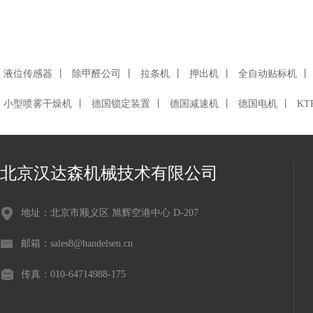
FIBRO
SITEMA赛特玛
液位传感器
丨
除甲醛公司
丨
拉条机
丨
押出机
丨
全自动贴标机
丨
小型喷雾干燥机
丨
德国锁定装置
丨
德国减速机
丨
德国电机
丨
K
Stromag
Kendrion
北京汉达森机械技术有限公司
Baumer宝盟
地址：北京市顺义区 旭辉空港中心 D-207
Fastpoint
邮箱：sales8@handelsen.cn
Jensen Greiftechnik
传真：010-64714988-175
Blickle比克力