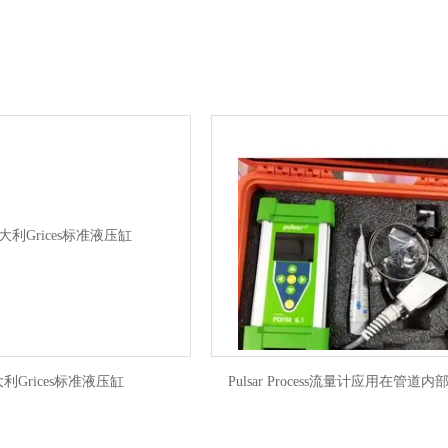
德国Ziehl
VEM
KOBOLD
德国UNIVERSAL
瑞士BUCHER
Ankarsrum安卡布鲁姆
PFLITSCH
ces标准液压缸
Pulsar Process流量计应用在管道内部测量
Dunkermotoren