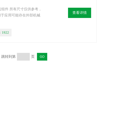
头压盖组件 所有尺寸仅供参考，
查看详情
件用于应用可能存在外部机械
：
1922
页 跳转到第
页