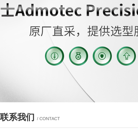
联系我们
/ CONTACT