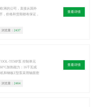
家专做欧洲的公司，直接从国外
查看详情
节，价格和货期都有保证，
浏览量：
2437
TOOL-TEMP泵 控制单元
查看详情
达360°C加热能力：16千瓦或
路机和钢板Z型泵采用轴面密
浏览量：
2464