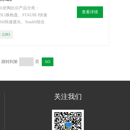
aubli史陶比尔产品分类：
查看详情
BLI换枪盘、STAUBLI快速
li快速接头、Staubli组合
：
2283
页 跳转到第
页
关注我们