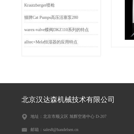
Krautzberger喷枪
猫牌Cat Pumps高压活塞泵280
warex-valve蝶阀DKZ110系列的特点
alltec+Mela恒湿器的应用特点
北京汉达森机械技术有限公司
地址：北京市顺义区 旭辉空港中心 D-207
邮箱：sales8@handelsen.cn