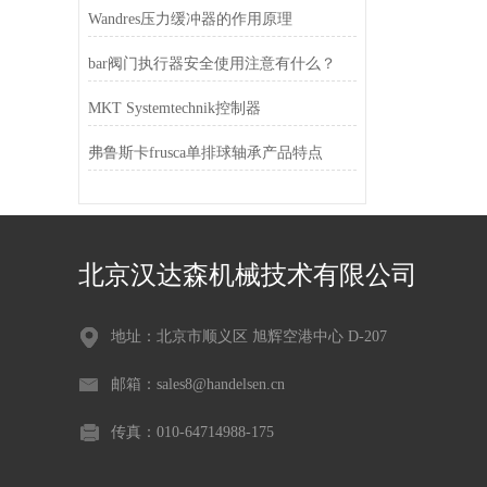
Wandres压力缓冲器的作用原理
bar阀门执行器安全使用注意有什么？
MKT Systemtechnik控制器
弗鲁斯卡frusca单排球轴承产品特点
北京汉达森机械技术有限公司
地址：北京市顺义区 旭辉空港中心 D-207
邮箱：sales8@handelsen.cn
传真：010-64714988-175