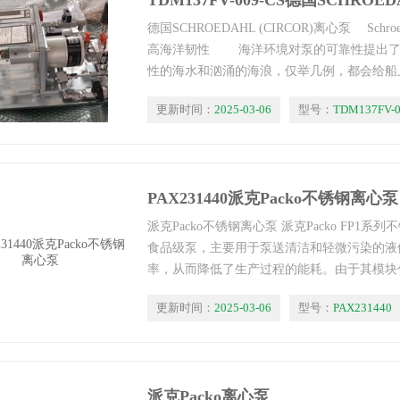
德国SCHROEDAHL (CIRCOR)离心泵 Schro
高海洋韧性 海洋环境对泵的可靠性提出了
性的海水和汹涌的海浪，仅举几例，都会给船
Allweiler的ALLMARINE®离心泵专为公
更新时间：
2025-03-06
型号：
TDM137FV-0
PAX231440派克Packo不锈钢离心泵
派克Packo不锈钢离心泵 派克Packo FP1
食品级泵，主要用于泵送清洁和轻微污染的液
率，从而降低了生产过程的能耗。由于其模块
护。
更新时间：
2025-03-06
型号：
PAX231440
派克Packo离心泵