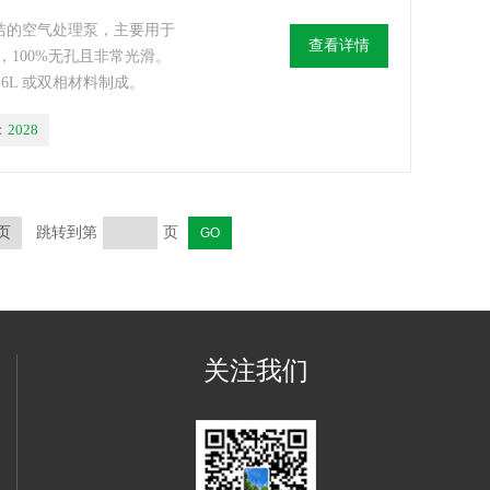
是可清洁的空气处理泵，主要用于
查看详情
100%无孔且非常光滑。
6L 或双相材料制成。
：
2028
页
跳转到第
页
关注我们