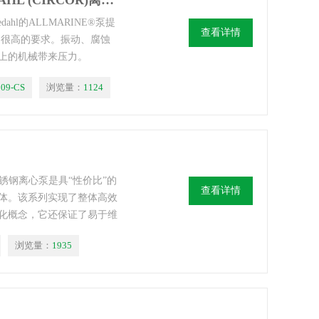
TDM137FV-009-CS德国SCHROEDAHL (CIRCOR)离心泵
edahl的ALLMARINE®泵提
查看详情
很高的要求。振动、腐蚀
上的机械带来压力。
海的苛刻条件而设计。
09-CS
浏览量：
1124
系列不锈钢离心泵是具“性价比”的
查看详情
体。该系列实现了整体高效
化概念，它还保证了易于维
浏览量：
1935