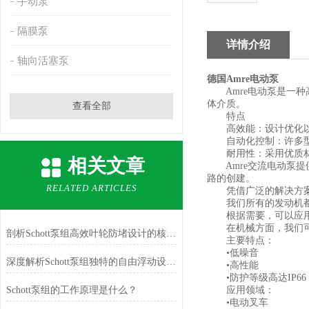
手动泵
隔膜泵
详情介绍
轴向活塞泵
德国Amre电动泵
Amre电动泵是一种
体介质。
查看全部
特点
高效能：设计优化以
自动化控制：许多型
耐用性：采用优质材
相关文章
Amre交流电动泵提
路的创建。
RELATED ARTICLES
凭借广泛的解决方案，我
我们所有的发动机都可以
根据需要，可以应用
在机械方面，我们可以使
剖析Schott泵组高效叶轮防堵设计的核心逻辑
主要特点：
•低噪音
深度解析Schott泵组独特的自由浮动设计与自动液位控制原理
•高性能
•防护等级高达IP66
Schott泵组的工作原理是什么？
应用领域：
•电动叉车