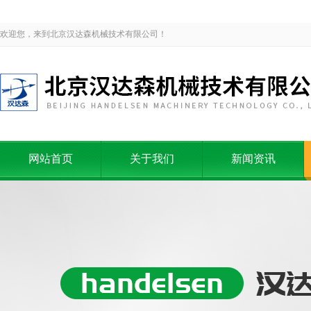
欢迎您，来到北京汉达森机械技术有限公司！
网站首页
关于我们
新闻资讯