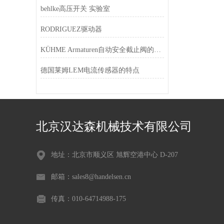
behlke高压开关 实验室
RODRIGUEZ驱动器
KÜHME Armaturen自动安全截止阀的特点
德国莱姆LEM电流传感器的特点
北京汉达森机械技术有限公司
地址：北京市顺义区 旭辉空港中心 D-207
邮箱：sales8@handelsen.cn
传真：010-64714988-175