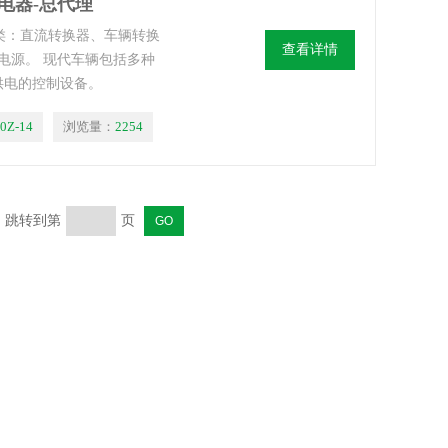
电池充电器-总代理
c产品分类：直流转换器、车辆转换
查看详情
电源。 现代车辆包括多种
供电的控制设备。
0Z-14
浏览量：
2254
页 跳转到第
页