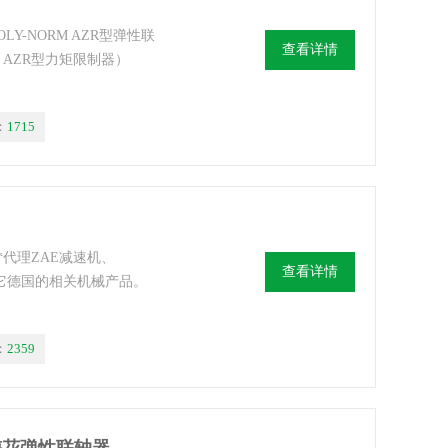
LY-NORM AZR型弹性联
查看详情
RM AZR型力矩限制器）
：
1715
还*代理ZAE减速机、
查看详情
等其它德国的相关机械产品。
：
2359