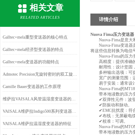
相关文章
RELATED ARTICLES
详情介绍
Nuova Fima压力变送器
Galltec+mela重型变送器的核心特点
Nuova-Fima是
Nuova-Fima变
Galltec+mela经济型变送器的特点
将这些信息转换为电信
Nuova-Fima的
高精度：提供准确的
Galltec+mela变送器的功能特点
耐用性：设计坚固，
多种输出选项：可提供不
Admotec Precision无旋转密封的双工旋转变送器和普通旋转变送器有什么区别
宽广的测量范围：适
易于安装：通常设计
Camille Bauer变送器的工作原理
Nuova-Fima的MT18
带本地读数的压力变送器
维萨拉VAISALA风管温湿度变送器的产品特点
✔双弹性元件：波登
✔防振动和脉动。
✔EMC抗扰度：符合E
VAISALA维萨拉Indigo500系列变送器的特点
✔布线：无屏蔽电
✔校准：可调。
VAISALA维萨拉温湿度变送器的特征
Nuova-Fima的MTOM
带本地读数的压力变送器