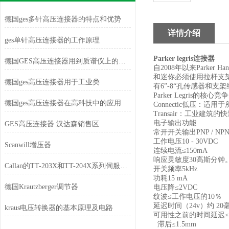
德国ges多针高压连接器的特点和优势
详情介绍
ges单针高压连接器的工作原理
Parker legris
连接器
德国GES高压连接器用到质谱仪上的特点
自
2008
年以来
Parker Han
和迷你必须使用拉杆支
德国ges高压连接器用于工业类
有
6”-8“
孔传感器和支架
Parker Legris
的核心竞争
德国ges高压连接器在高科技中的应用
Connectic
低压：适用于
Transair
：工业建筑的快
电子输出功能
GES高压连接器 汉达森销售区
常开开关输出
PNP / NP
工作电压
10 - 30VDC
Scanwill增压器
连续电流
≤150mA
响应灵敏度
30
高斯分钟
Callan的TT-203X和TT-204X系列伺服电机采用面装式
开关频率
5kHz
功耗
15 mA
德国Krautzberger调节器
电压降
≤2VDC
纹波
≤
工作电压的
10
％
延迟时间（
24v
）约
20
kraus电压转换器的基本原理及电路
可用性之前的时间延迟
≤
滞后
≤1.5mm