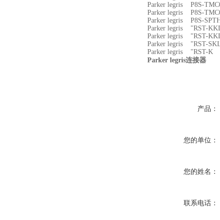
Parker legris P8S-
Parker legris P8S-
Parker legris P8S-SPT
Parker legris "RST-K
Parker legris "RST-K
Parker legris "RST-S
Parker legris "RST-K
Parker legris
连接器
产品：
您的单位：
您的姓名：
联系电话：