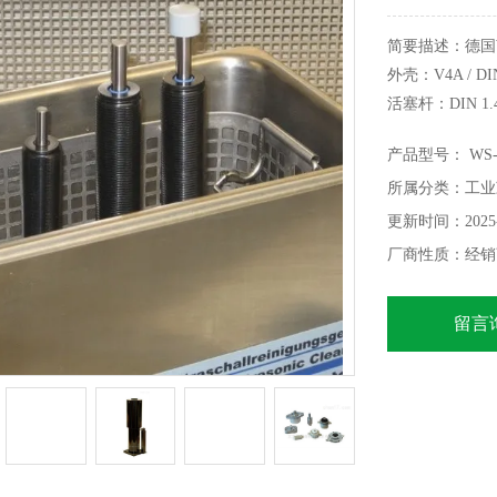
简要描述：德国W
外壳：V4A / DIN 
活塞杆：DIN 1.412
产品型号： WS-M 
所属分类：工业
更新时间：2025-
厂商性质：经销
留言