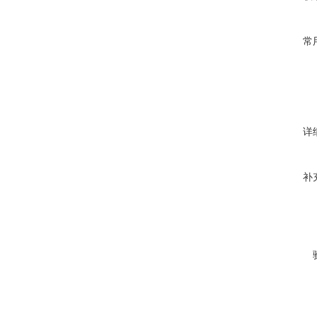
常
详
补