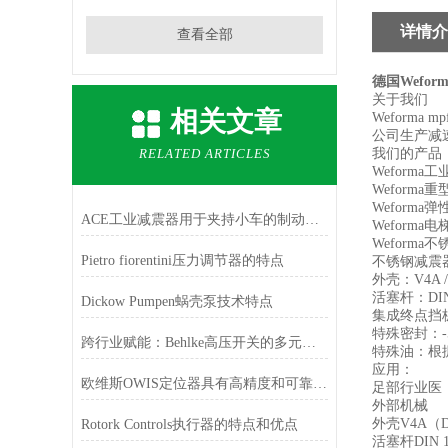
详情介
查看全部
德国Wefo
关于我们
相关文章
Weforma 
公司生产减
RELATED ARTICLES
我们的产品
Weforma
Weforma
Weform
ACE工业减震器用于夹持小车的制动系统
Weforma
Weforma
Pietro fiorentini压力调节器的特点
不锈钢减震
外壳：V4A / D
活塞杆：DIN 1.
Dickow Pumpen蜗壳泵技术特点
集成终点挡
特殊密封：-50°
跨行业赋能：Behlke高压开关的多元应用版图
特殊油：根据
应用：
欧维斯OWIS定位器具有高精度和可靠性的特点
足部行业医
外部机械
外壳V4A（DIN
Rotork Controls执行器的特点和优点
活塞杆DIN 1.4