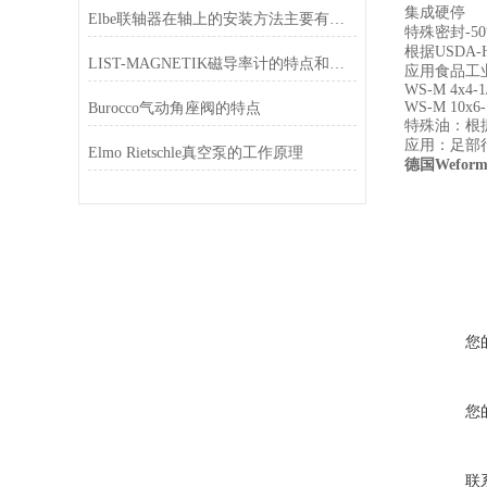
集成硬停
Elbe联轴器在轴上的安装方法主要有三种
特殊密封-50°C
根据USDA
LIST-MAGNETIK磁导率计的特点和功能
应用食品工
WS-M 4x4-1
WS-M 10x6-
Burocco气动角座阀的特点
特殊油：根据
应用：足部
Elmo Rietschle真空泵的工作原理
德国Wefo
您
您
联