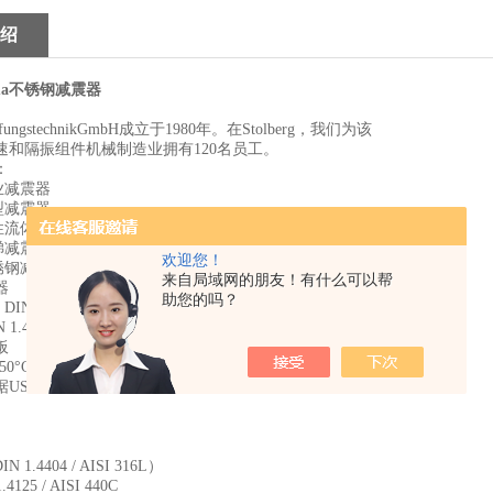
绍
rma不锈钢减震器
mpfungstechnikGmbH成立于1980年。在Stolberg，我们为该
速和隔振组件机械制造业拥有120名员工。
：
工业减震器
重型减震器
a弹性流体减震器和弹簧
电梯减震器
欢迎您！
不锈钢减震器
来自局域网的朋友！有什么可以帮
器
助您的吗？
IN 1.4404 / AISI 316L
4125 / AISI 440C
板
C - + 120°C
USDA-H1的食品级
 1.4404 / AISI 316L）
125 / AISI 440C