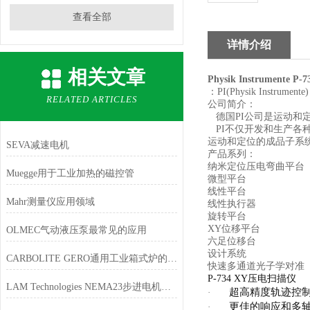
查看全部
详情介绍
相关文章
Physik Instrumente
：PI(Physik Instrumente)
RELATED ARTICLES
公司简介：
德国PI公司是运动和
PI不仅开发和生产各
运动和定位的成品子系
SEVA减速电机
产品系列：
纳米定位压电弯曲平台
Muegge用于工业加热的磁控管
微型平台
线性平台
Mahr测量仪应用领域
线性执行器
旋转平台
XY位移平台
OLMEC气动液压泵最常见的应用
六足位移台
设计系统
CARBOLITE GERO通用工业箱式炉的特点
快速多通道光子学对准
P-734 XY
压电扫描仪
LAM Technologies NEMA23步进电机不同的功率尺寸
超高精度轨迹控
·
更佳的响应和多
·