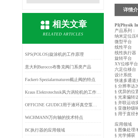
详情介
相关文章
PI(Physik
产品系列：
RELATED ARTICLES
纳米定位压
微型平台
线性平台
线性执行器
SPS(POLOS)旋涂机的工作原理
旋转平台
XY位移平台
意大利Burocco布鲁克阀门系类产品
六足位移台
设计系统
Fackert-Spezialarmaturen截止阀的特点
快速多通道光
§
分辨率达
2
§
优异的位
Kraus Elektrotechnik风力涡轮机的工作原理
§
光束偏转
§
并联运动
OFFICINE GIUDICI用于液环真空泵的空气喷射器
§
亚微秒级
§
用于直径
WiCHMANN万向轴的技术特点
应用领域
§
图像处理
/
BC执行器的应用领域
§
光学捕获