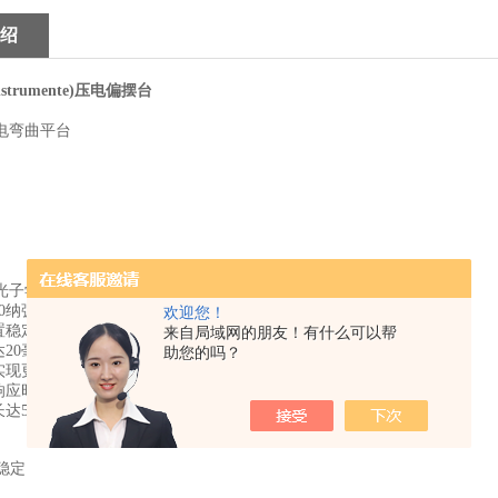
绍
 Instrumente)压电偏摆台
电弯曲平台
子学对准S-330
压电偏摆台
0
纳弧度
欢迎您！
置稳定性
来自局域网的朋友！有什么可以帮
达
20
毫弧度（
>1
度）
助您的吗？
实现更高精度和动态和全桥应
变片传感器
响应时间
长达
50
毫米的反射镜
稳定