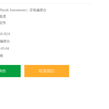
ysik Instrumente）压电偏摆台
纳弧度
稳定性
0毫弧度（>1度）
0.H2A
现更高精度和动态和全桥应 变片传感器
偏摆台
应时间
03-04
商
询价
联系我们