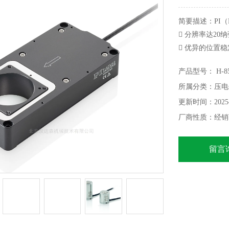
简要描述：PI（Ph
 分辨率达20
 优异的位置
 光束偏转达2
产品型号： H-85
 并联运动实
所属分类：压电
 亚微秒级响
更新时间：2025-
厂商性质：经销
留言