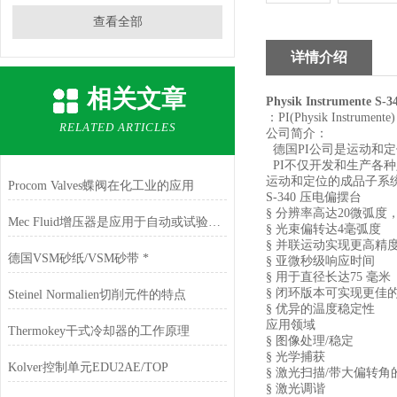
查看全部
详情介绍
相关文章
Physik Instrumente 
：PI(Physik Instrumente)
RELATED ARTICLES
公司简介：
德国PI公司是运动和
PI不仅开发和生产各
运动和定位的成品子系
Procom Valves蝶阀在化工业的应用
S-340
压电偏摆台
§
分辨率高达
20
微弧度
Mec Fluid增压器是应用于自动或试验机的装置
§
光束偏转达
4
毫弧度
§
并联运动实现更高精
德国VSM砂纸/VSM砂带 *
§
亚微秒级响应时间
§
用于直径长达
75
毫米
§
闭环版本可实现更佳
Steinel Normalien切削元件的特点
§
优异的温度稳定性
应用领域
Thermokey干式冷却器的工作原理
§
图像处理
/
稳定
§
光学捕获
Kolver控制单元EDU2AE/TOP
§
激光扫描
/
带大偏转角
§
激光调谐