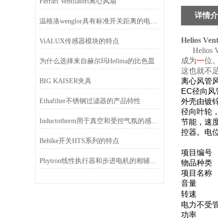
Ferrari Ventilatori离心风扇
详情介
温格洛wenglor具有标准开关距离的电感式传感器
Helios Vent
ViALUX传感器模块的特点
Helios Ve
成为
一
位
为什么选择来自赫尔玛Hellma的比色皿
这也就不
离心风管
BIG KAISER夹具
EC
径向风
Ethafilter不锈钢过滤器的产品特性
外壳由镀
径向叶轮
Inductotherm用于真空和受控气氛的感应系统
节能，速
控器。电
Behlke开关HTS系列的特点
项目编号
Phytron线性执行器和步进电机的相辅相成
物品种类
项目名称
音量
转速
电力不受
功率