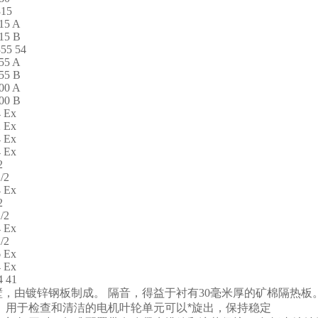
15
15 A
15 B
55 54
55 A
55 B
00 A
00 B
 Ex
 Ex
 Ex
 Ex
2
/2
 Ex
2
/2
 Ex
/2
 Ex
 Ex
 41
壁，由镀锌钢板制成。
隔音，得益于衬有
30
毫米厚的矿棉隔热板
。
用于检查和清洁的电机叶轮单元可以*旋出，保持稳定