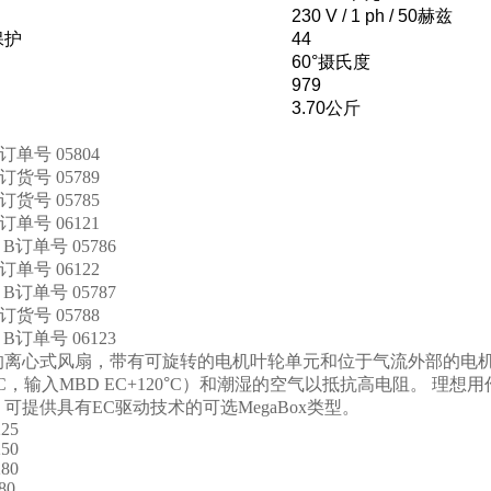
230 V / 1 ph / 50
赫兹
保护
44
60°
摄氏度
979
3.70
公斤
订单号
05804
订货号
05789
订货号
05785
订单号
06121
 B
订单号
05786
订单号
06122
 B
订单号
05787
订货号
05788
 B
订单号
06123
的离心式风扇，带有可旋转的电机叶轮单元和位于气流外部的电
C
，输入
MBD EC+120
°
C
）和潮湿的空气以抵抗高电阻。
理想用
，可提供具有
EC
驱动技术的可选
MegaBox
类型。
25
50
80
80