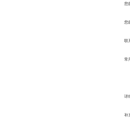
您
您
联
常
详
补