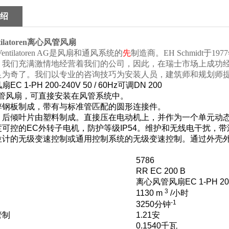
绍
ilatoren
离心风管风扇
ntilatoren AG
是风扇和通风系统的
先
制造商。
EH Schmidt
于
1977
。我们充满激情地经营着我们的公司，因此，在瑞士市场上成功
足为奇了。我们以专业的咨询技巧为安装人员，建筑师和规划师
风扇
EC 1-PH 200-240V 50 / 60Hz
可调
DN 200
管风扇，可直接安装在风管系统中。
锌钢板制成，带有与标准管匹配的圆形连接件。
，后倾叶片由塑料制成。直接压在电动机上，并作为一个单元动
度可控的
EC
外转子电机，防护等级
IP54
。维护和无线电干扰，带
位计的无级变速控制或通用控制系统的无级变速控制。通过外壳
5786
RR EC 200 B
离心风管风扇
EC 1-PH 20
3
1130 m
/
小时
-1
3250
分钟
管制
1.21
安
0.1540
千瓦