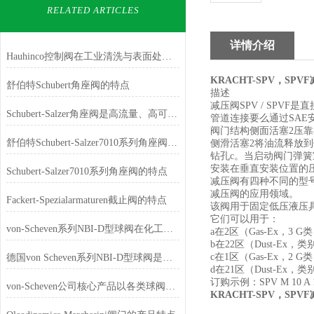
RELATED ARTICLES
详情介绍
Hauhinco控制阀在工业清洗与表面处理的应用
KRACHT-SPV，SPV
舒伯特Schubert角座阀的特点
描述
减压阀SPV / SPVF
Schubert-Salzer角座阀是高流量、高可靠、易维护的工业流体控制优选
管道连接要么通过SAE安装表
阀门结构侧面活塞2压靠
舒伯特Schubert-Salzer7010系列角座阀如何选型
侧滑活塞2将油流释放到
钻孔c。当启动阀门弹簧
安装在垂直安装位置的
Schubert-Salzer7010系列角座阀的特点
减压阀有四种不同的型
减压阀的应用领域。
Fackert-Spezialarmaturen截止阀的特点
该阀用于固定低压液压
它们可以用于：
von-Scheven系列NBI-D型球阀在化工行业的应用
a在2区（Gas-Ex，3 G
b在22区（Dust-Ex，
c在1区（Gas-Ex，2 G
德国von Scheven系列NBI-D型球阀是一款具有高精度、高可靠性
d在21区（Dust-Ex，
订购示例：SPV M 10 A 1G
von-Scheven公司核心产品以各类球阀为主
KRACHT-SPV，SPV