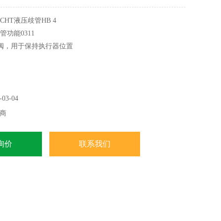
CHT液压歧管HB 4
管功能0311
回阀，用于保持执行器位置
制压力的减压阀温度升高引起的
节流阀用于调速执行器
03-04
商
询价
联系我们