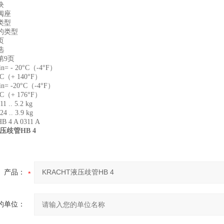
块
阀座
类型
的类型
页
选
第9页
= - 20°C（-4°F）
°C（+ 140°F）
= -20°C（-4°F）
°C（+ 176°F）
 .. 5.2 kg
 .. 3.9 kg
4 A 0311 A
压歧管HB 4
产品：
的单位：