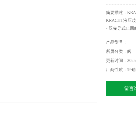
简要描述：KRA
KRACHT液压歧
- 双先导式止
- 两个用于限
产品型号：
- 端口A中的
所属分类：阀
更新时间：2025-
厂商性质：经销
留言