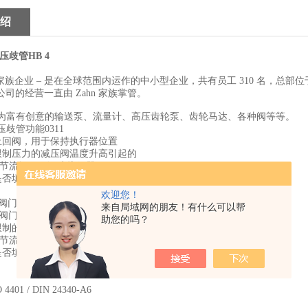
绍
压歧管HB 4
家族企业 – 是在全球范围内运作的中小型企业，共有员工 310 名，总部位于
司的经营一直由 Zahn 家族掌管。
T作为富有创意的输送泵、流量计、高压齿轮泵、齿轮马达、各种阀等等。
压歧管功能0311
式止回阀，用于保持执行器位置
于限制压力的减压阀温度升高引起的
的节流阀用于调速执行器
门是否填充管道以避免错误温度波动时的指示
欢迎您！
中的阀门以保持执行器位置切换并联执行器时
来自局域网的朋友！有什么可以帮
的阀门以避免由于压力脉动
助您的吗？
于限制的温度压力释放阀温度升高引起的压力
的节流阀用于调速致动器
门是否填充管道以避免错误温度波动时的指示
401 / DIN 24340-A6