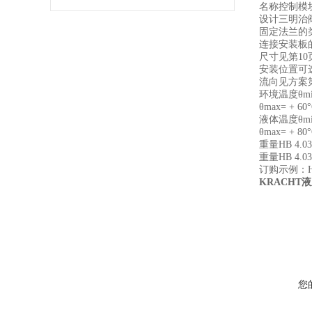
名称控制模
设计三明治
固定法兰的
连接安装板
尺寸见第10
安装位置可
流向见方案
环境温度θmin
θmax= + 60
液体温度θmin
θmax= + 80
重量HB 4.0311
重量HB 4.0324
订购示例：HB 
KRACHT液
您