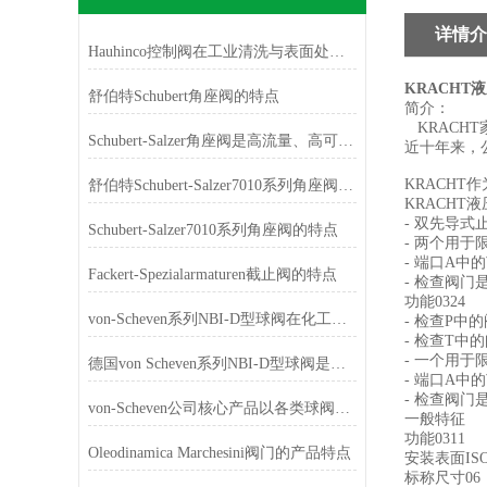
详情介
Hauhinco控制阀在工业清洗与表面处理的应用
KRACHT液
舒伯特Schubert角座阀的特点
简介：
KRACHT
Schubert-Salzer角座阀是高流量、高可靠、易维护的工业流体控制优选
近十年来，公
KRACH
舒伯特Schubert-Salzer7010系列角座阀如何选型
KRACHT液
- 双先导
Schubert-Salzer7010系列角座阀的特点
- 两个用
- 端口A中
Fackert-Spezialarmaturen截止阀的特点
- 检查阀
功能0324
von-Scheven系列NBI-D型球阀在化工行业的应用
- 检查P
- 检查T中
- 一个用
德国von Scheven系列NBI-D型球阀是一款具有高精度、高可靠性
- 端口A中
- 检查阀
von-Scheven公司核心产品以各类球阀为主
一般特征
功能0311
Oleodinamica Marchesini阀门的产品特点
安装表面ISO 4
标称尺寸06