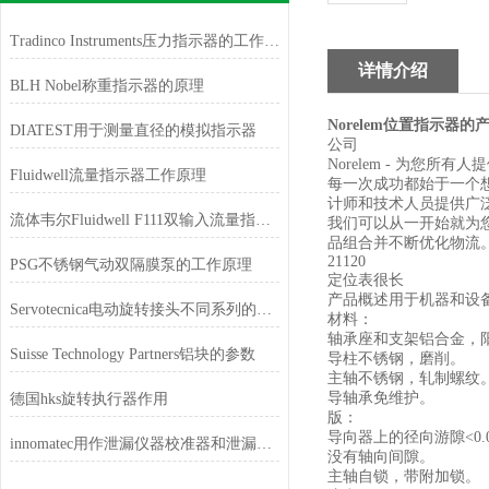
Tradinco Instruments压力指示器的工作原理
详情介绍
BLH Nobel称重指示器的原理
Norelem位置指示器的
DIATEST用于测量直径的模拟指示器
公司
Norelem - 为您所有
Fluidwell流量指示器工作原理
每一次成功都始于一个想法
计师和技术人员提供广
流体韦尔Fluidwell F111双输入流量指示器的特征
我们可以从一开始就为您
品组合并不断优化物流
21120
PSG不锈钢气动双隔膜泵的工作原理
定位表很长
产品概述用于机器和设
Servotecnica电动旋转接头不同系列的特点
材料：
轴承座和支架铝合金，
Suisse Technology Partners铝块的参数
导柱不锈钢，磨削。
主轴不锈钢，轧制螺纹
导轴承免维护。
德国hks旋转执行器作用
版：
导向器上的径向游隙<0.0
innomatec用作泄漏仪器校准器和泄漏模拟器
没有轴向间隙。
主轴自锁，带附加锁。