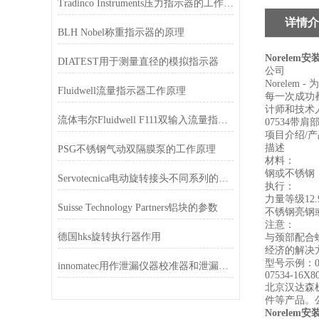
Tradinco Instruments压力指示器的工作原理
详情介
BLH Nobel称重指示器的原理
Norelem
DIATEST用于测量直径的模拟指示器
公司
Norelem
Fluidwell流量指示器工作原理
每一次成功都
计师和技术
流体韦尔Fluidwell F111双输入流量指示器的特征
07534带肩
项目介绍/产
描述
PSG不锈钢气动双隔膜泵的工作原理
材料：
钢或不锈钢（
Servotecnica电动旋转接头不同系列的特点
执行：
力量等级12
Suisse Technology Partners铝块的参数
不锈钢亮钢
注意：
德国hks旋转执行器作用
与颈部配合
经济的解决
型号示例：0753
innomatec用作泄漏仪器校准器和泄漏模拟器
07534-16X
北京汉达森
件等产品。
Norelem