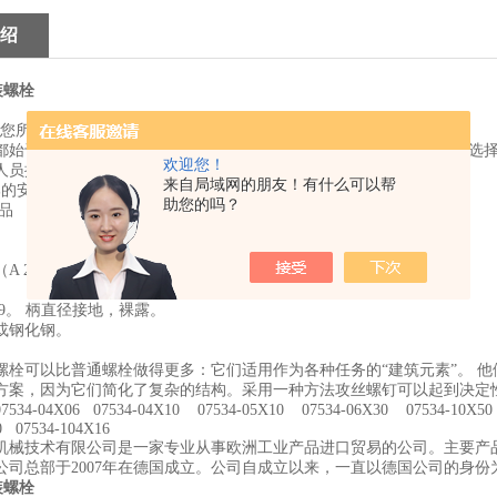
绍
安装螺栓
 - 为您所有人提供绿灯
始于一个想法。 这就是为什么norelem会为您提供的标准零件和组件选择，
欢迎您！
人员提供广泛而清晰的各种优质组件。
来自局域网的朋友！有什么可以帮
部的安装螺栓，类似于DIN ISO 7379
助您的吗？
品
A 2）。
.9。 柄直径接地，裸露。
或钢化钢。
螺栓可以比普通螺栓做得更多：它们适用作为各种任务的“建筑元素”。 他
方案，因为它们简化了复杂的结构。采用一种方法攻丝螺钉可以起到决定
4-04X06 07534-04X10 07534-05X10 07534-06X30 07534-10X50
80 07534-104X16
机械技术有限公司
是一家专业从事欧洲工业产品进口贸易的公司。主要产
公司总部于
年在德国成立。公司自成立以来，一直以德国公司的身份
2007
安装螺栓