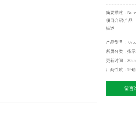
简要描述：Nore
项目介绍/产品
描述
材料：
产品型号： 07534
钢或不锈钢（A 
所属分类：指示
执行：
力量等级12.9
更新时间：2025-
不锈钢亮钢或钢
厂商性质：经销
留言