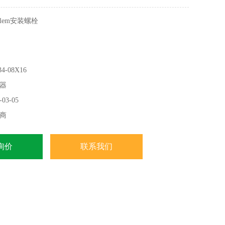
lem安装螺栓
-08X16
2）。
器
。 柄直径接地，裸露。
03-05
化钢。
商
询价
联系我们