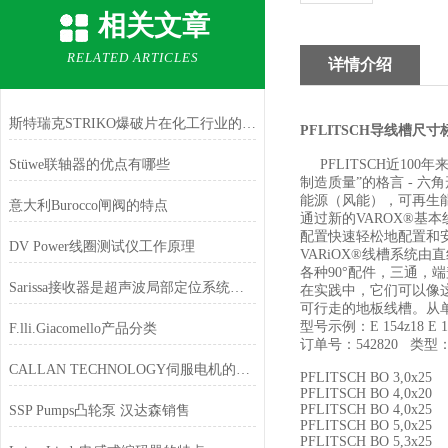
相关文章
RELATED ARTICLES
详情介绍
斯特瑞克STRIKO爆破片在化工行业的应用
PFLITSCH导线槽尺寸
Stüwe联轴器的优点有哪些
PFLITSCH近100
制造质量”的格言 - 
能源（风能），可再生
意大利Burocco闸阀的特点
通过新的VAROX®基
配置快速轻松地配置和安
DV Power线圈测试仪工作原理
VARiOX®线槽系统由直
各种90°配件，三通，
Sarissa接收器是超声波局部定位系统核心硬件
在实践中，它们可以像这
可行走的地板线槽。从
型号示例：E 154z18 E 155
F.lli.Giacomello产品分类
订单号：542820 类型：1
CALLAN TECHNOLOGY伺服电机的优点
PFLITSCH BO 3,0
PFLITSCH BO 4,0x
PFLITSCH BO 4,0
SSP Pumps凸轮泵 汉达森销售
PFLITSCH BO 5,0
PFLITSCH BO 5,3