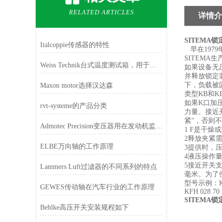
RELATED ARTICLES
详情介
SITEMA
Italcoppie传感器的特性
早在197
SITEM
Weiss Technik台式温度测试箱，用于实验室和产品测试
如果设备无压
并释放锁定
下，负载被
Maxon motor选择汉达森
类型KB和K
如果K口加
rvt-systeme的产品分类
力量。接近
紧”，否则
Admotec Precision变压器用在发动机监测系统
1 F是干
2释放夹紧需
ELBE万向轴的工作原理
3提供时，
4液压操作
5接近开关支
Lammers Luft过滤器的不同系列的特点
毫米。为了
型号示例：KFH 
GEWES传动轴在汽车行业的工作原理
KFH 028 70
SITEMA
Behlke高压开关安装规程如下