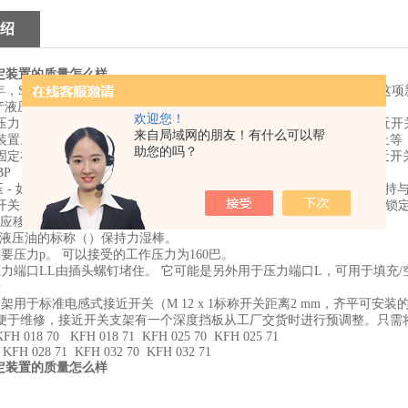
绍
锁定装置的质量怎么样
9年，SITEMA就开发出*个能够在活塞杆上传递高扬程制动力的系统。
A生产液压，气动和机械操作的夹头，适用于多种不同的应用。
欢迎您！
力 - 如示意图所示- 杆由弹簧力和*标称夹持夹紧可以携带武力。接近开
来自局域网的朋友！有什么可以帮
装置。在所有其他业务条件，以及在电源故障的情况下，紧急情况停止等
助您的吗？
固定在同样的方式。为避免可能出现的问题，轴不应该移动，除非接近开关
BP
压 - 如示意图所示 - 杆由环形液压（或气动）的力夹紧活塞并且可以保
开关1发出“杆夹”信号。通过切换阀门，压力施加到端口L，端口L释放锁
不应移动发布了”
燥或液压油的标称（）保持力湿棒。
要压力p。 可以接受的工作压力为160巴。
压力端口LL由插头螺钉堵住。 它可能是另外用于压力端口L，可用于填充/
量
架用于标准电感式接近开关（M 12 x 1标称开关距离2 mm，齐平可安装的），除
便于维修，接近开关支架有一个深度挡板从工厂交货时进行预调整。只需
018 70 KFH 018 71 KFH 025 70 KFH 025 71
 KFH 028 71 KFH 032 70 KFH 032 71
锁定装置的质量怎么样