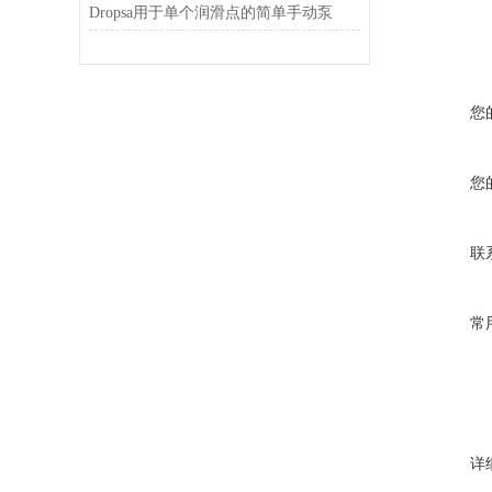
Dropsa用于单个润滑点的简单手动泵
您
您
联
常
详