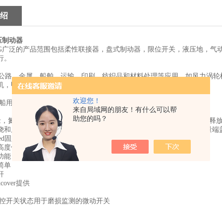
绍
液压制动器
AG广泛的产品范围包括柔性联接器，盘式制动器，限位开关，液压地，气
行。
路，金属，船舶，运输，印刷，纺织品和材料处理等应用，如风力涡轮
机，甲板绞车，柴油发动机，发电机组和舞台机械。
欢迎您！
和船用起重机制动适用于海水环境。
来自局域网的朋友！有什么可以帮
助您的吗？
缘，氮碳燃烧和后氧化外壳采用海水防水铝制造检查孔和密封轴承手动释
和后氧化摩擦衬里低磨损率，低扭矩在宽温度下褪色磁带。高热容量端盖采用耐海水
idated固定螺丝全不锈钢飞行导致1米长
高度保护
功能
简单
杆
cover提供
控开关状态用于磨损监测的微动开关