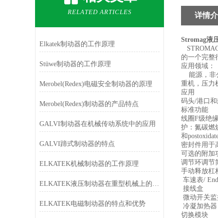
RELATED ARTICLES
详情介
Stromag
Elkatek制动器的工作原理
STROM
的一个完整
Stüwe制动器的工作原理
应用领域：
能源，非公
重机，压力
Merobel(Redex)电磁安全制动器的原理
应用
码头/港口
Merobel(Redex)制动器的产品特点
标准功能
线圈F级绝
GALVI制动器在机械传动系统中的应用
护：氮碳燃烧
和postox
GALVI蹄式制动器的特点
密封件用于
可选的附加
调节环调节
ELKATEK机械制动器的工作原理
手动释放杠
车速表/ End
ELKATEK液压制动器在重型机械上的应用
接线盒
微动开关监
ELKATEK电磁制动器的特点和优势
冷凝加热器
切换模块