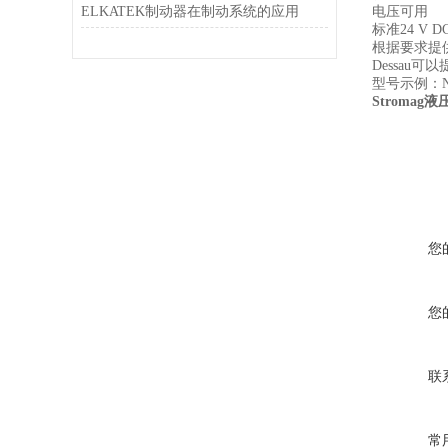
ELKATEK制动器在制动系统的应用
电压可用
标准24 V DC
根据要求提供
Dessau可
型号示例：NFF 
Stromag
您
您
联
常