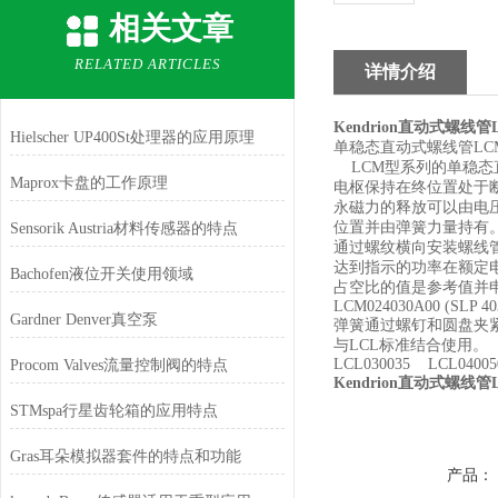
相关文章
RELATED ARTICLES
详情介绍
Kendrion直动式螺线
Hielscher UP400St处理器的应用原理
单稳态直动式螺线管LC
LCM型系列的单稳态
Maprox卡盘的工作原理
电枢保持在终位置处于
永磁力的释放可以由电
位置并由弹簧力量持有
Sensorik Austria材料传感器的特点
通过螺纹横向安装螺线管。行程力
达到指示的功率在额定
Bachofen液位开关使用领域
占空比的值是参考值并
LCM024030A00 (SLP 40
Gardner Denver真空泵
弹簧通过螺钉和圆盘夹紧
与LCL标准结合使用。
LCL030035 LCL04005
Procom Valves流量控制阀的特点
Kendrion直动式螺线
STMspa行星齿轮箱的应用特点
Gras耳朵模拟器套件的特点和功能
产品：