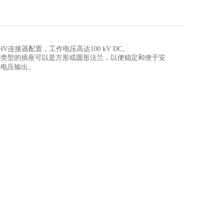
连接器配置，工作电压高达100 kV DC。
些类型的插座可以是方形或圆形法兰，以便稳定和便于安
的电压输出。