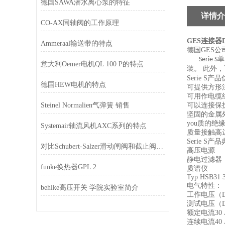
德国SAWA潜水离心泵的特征
详情介
CO-AX同轴阀的工作原理
GES连接器DS
Ammeraal输送带的特点
德国GES公
单
Serie S
意大利Oemer电机QL 100 P的特点
装。
此外，
Serie S
产品
德国HEW电机的特点
可提供方形
可用作电缆
Steinel Normalien气弹簧 销售
可以连接保
坚固的金属
you质的绝
Systemair轴流风机AXC系列的特点
质量接触高
Serie S
产品
对比Schubert-Salzer滑动闸阀和截止阀的性能和特点
高压电源
静电过滤器
funke换热器GPL 2
质谱仪
Typ HSB31 
电气特性：
behlke高压开关 学院实验室简介
工作电压（DC
测试电压（DC
额定电流30 
连续电流40 