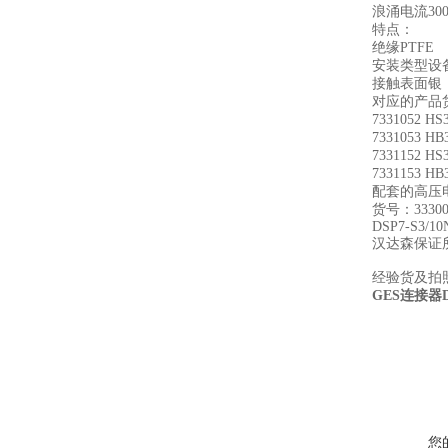
浪涌电流3000
特点：
绝缘PTFE
安装类型设
接触表面银（
对应的产品
7331052
7331053 
7331152
7331153 
配套的高压
货号：3330
DSP7-S3/10
汉达森保证
经验货及拍
GES连接器DS
您