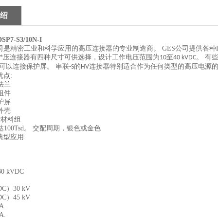
绍
P7-S3/10N-I
司是精密工业和科学应用的高压连接器的专业制造商。 GES公司提供各种HV
*压连接器有四种尺寸可供选择，设计工作电压范围为
至
。
有
10
40 kVDC
可以连接保护屏。
串联
的
连接器特别适合作为任何类型的高压电源
-S
HV
优点
:
法兰
组件
护屏
外壳
缘材料组
达
100Tsd
。
交配周期，银色或金色
典型应用
:
30 kVDC
）30 kV
）45 kV
A.
A.