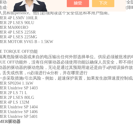
驱动器旨在作为pr的组件成功完成设备或系统因此，驱动器可能存在安全
造成伤害。电气需要密切注意安装和系统设计要避免正常操作或设备故障
员和前perience。他们必须阅读这个安全信息和本用户指南。
ER 4P LSMV 100LR
ER 2P LSES 90LU
MER MA0001RO
ER 4P LSES 225SR
ER 4P LSES 225MG
ER MOTOR SV65 B - 1.5KW
E TORQUE OFF功能
隔离危险驱动器或来自的电压输出任何外部选择单位。供应必须被批准的电气
ORQUE OFF功能外，没有任何驱动器必须使用功能以确保人员安全，即
动器的驱动器的驱动危险，无论是通过其预期用途还是由于a的错误操作故
，丢失或伤害，ri必须进行sk分析，并在哪里进行
一步采取措施r引出风险 - 例如，超速保护装置，如果发生故障速度控制
ER SP0204 1.1kW
R Unidrive SP 1403
ER 2P LS 71 L
ER 2P LSES 80LG
ER 4P LS 132M
R Unidrive SP 1404
R Unidrive SP 1406
R Unidrive SP 5401
MER
驱动器