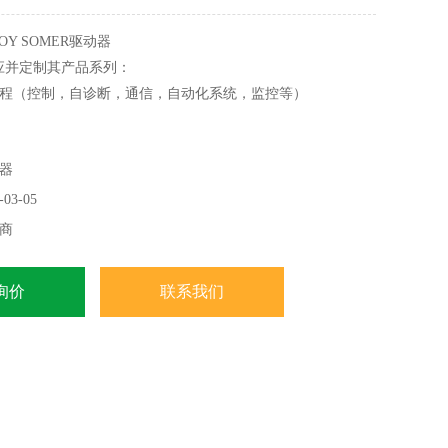
OY SOMER驱动器
er适应并定制其产品系列：
程（控制，自诊断，通信，自动化系统，监控等）
，腐蚀，高温，潜在爆炸性环境等）
器
03-05
商
询价
联系我们