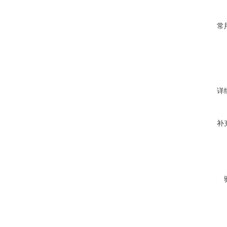
常
详
补