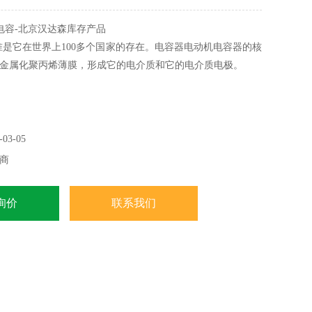
r电容-北京汉达森库存产品
标准是它在世界上100多个国家的存在。电容器电动机电容器的核
金属化聚丙烯薄膜，形成它的电介质和它的电介质电极。
03-05
商
询价
联系我们