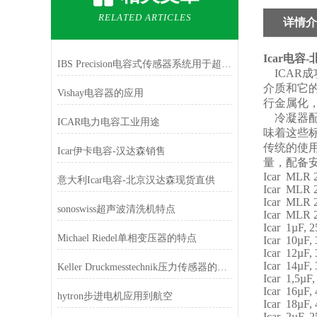
RELATED ARTICLES
详情介
Icar
电容-
IBS Precision电容式传感器系统用于超高精度的距离
ICAR
介质和它的
Vishay电容器的应用
行金属化
冷凝器配有
ICAR电力电容工业用途
味着这些
传统的使
Icar伊卡电容-汉达森销售
量，配备安
Icar MLR 
意大利Icar电容-北京汉达森现货直供
Icar MLR 
Icar MLR 
sonoswiss超声波清洗机特点
Icar MLR 
Icar 1µF, 
Michael Riedel单相变压器的特点
Icar 10µF,
Icar 12µF,
Icar 14µF,
Keller Druckmesstechnik压力传感器的特点
Icar 1,5µF
Icar 16µF,
hytron步进电机应用到航空
Icar 18µF,
Icar 2µF, 