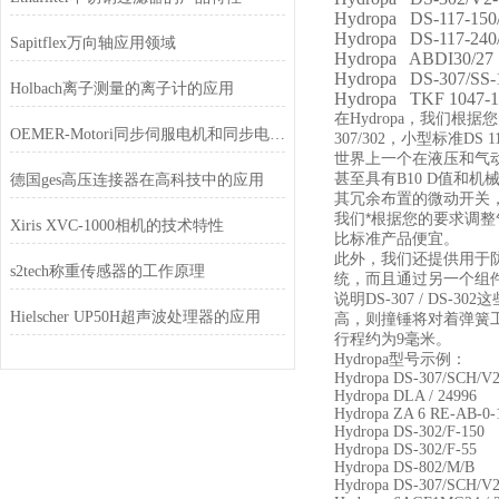
Hydropa DS-117-150
Hydropa DS-117-240
Sapitflex万向轴应用领域
Hydropa ABDI30/27
Hydropa DS-307/SS-
Holbach离子测量的离子计的应用
Hydropa TKF 1047-1
在
，我们根据您
Hydropa
OEMER-Motori同步伺服电机和同步电机的区别
，小型标准
307/302
DS 1
世界上一个在液压和气
甚至具有
值和机
B10 D
德国ges高压连接器在高科技中的应用
其冗余布置的微动开关
我们*根据您的要求调
Xiris XVC-1000相机的技术特性
比标准产品便宜。
此外，我们还提供用于
s2tech称重传感器的工作原理
统，而且通过另一个组
说明
这
DS-307 / DS-302
Hielscher UP50H超声波处理器的应用
高，则撞锤将对着弹簧
行程约为
毫米。
9
型号示例：
Hydropa
Hydropa DS-307/SCH/V2
Hydropa DLA / 24996
Hydropa ZA 6 RE-AB-0-
Hydropa DS-302/F-150
Hydropa DS-302/F-55
Hydropa DS-802/M/B
Hydropa DS-307/SCH/V2