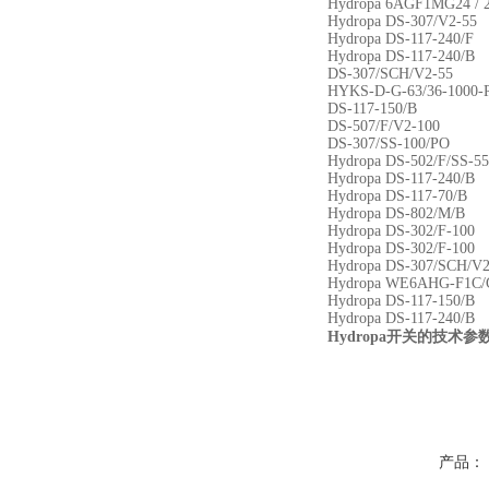
Hydropa 6AGF1MG24 / 
Hydropa DS-307/V2-55
Hydropa DS-117-240/F
Hydropa DS-117-240/B
DS-307/SCH/V2-55
HYKS-D-G-63/36-1000
DS-117-150/B
DS-507/F/V2-100
DS-307/SS-100/PO
Hydropa DS-502/F/SS-55
Hydropa DS-117-240/B
Hydropa DS-117-70/B
Hydropa DS-802/M/B
Hydropa DS-302/F-100
Hydropa DS-302/F-100
Hydropa DS-307/SCH/V2
Hydropa WE6AHG-F1C/
Hydropa DS-117-150/B
Hydropa DS-117-240/B
开关的技术参
Hydropa
产品：