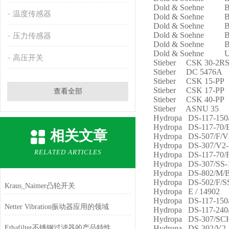
Dold & Soehne B
温度传感器
Dold & Soehne B
Dold & Soehne B
Dold & Soehne BD
压力传感器
Dold & Soehne B
Dold & Soehne U
高压开关
Stieber CSK 30-2R
Stieber DC 5476A
Stieber CSK 15-PP
Stieber CSK 17-PP
查看全部
Stieber CSK 40-PP
Stieber ASNU 35
Hydropa DS-117-150
Hydropa DS-117-70/
相关文章
Hydropa DS-507/F/V
Hydropa DS-307/V2-
RELATED ARTICLES
Hydropa DS-117-70/
Hydropa DS-307/SS-
Hydropa DS-802/M/
Hydropa DS-502/F/S
Kraus_Naimer凸轮开关
Hydropa E / 14902
Hydropa DS-117-150
Netter Vibration振动器应用的领域
Hydropa DS-117-240
Hydropa DS-307/SC
Ethafilter不锈钢过滤器的产品特性
Hydropa DS-302/V2-