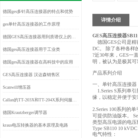
德国ges多针高压连接器的特点和优势
详情介绍
ges单针高压连接器的工作原理
GES
高压连接器SB110
德国GES高压连接器用到质谱仪上的特点
德国GES公司是精密
DC。 除了各种各
德国ges高压连接器用于工业类
?近30年来，GES
明，被认为是极其可
德国ges高压连接器在高科技中的应用
产品系列介绍
GES高压连接器 汉达森销售区
一、单针高压连接
Scanwill增压器
1.Series S
缘，以稳定并便于安
Callan的TT-203X和TT-204X系列伺服电机采用面装式
2.Series 10
德国Krautzberger调节器
可提供防油版本。 S
类型高压电源的电压
kraus电压转换器的基本原理及电路
Type SB110 10 kVDC
电气特性：