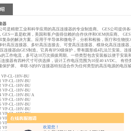
绍
接器
公司是精密工业和科学应用的高压连接器的专业制造商。
GES
公司提供各
，
GES
一直是欧洲，美国和客户值得信赖的合作伙伴和
OEM
供应商。
GES
和复杂的解决方案。应用于半导体和微电子，分析和检验，医疗和生物技
单针高压连接器、多针高压连接去、可变高压连接器、模块化高压连接器
压连接器由
GES
制造。它具有
IP50
级保护，带有圆形或
4
孔法兰安装。连
A
的工作电流，多可达
10
万次插拔周期。一些类型包含安装板以便于安装
压连接器有四种尺寸可供选择，设计工作电压范围为
10
至
40 kVDC
。
有些
接保护屏。
串联
-S
的
HV
连接器特别适合作为任何类型的高压电源的电压
0 VP-CL-1HV-BU
1 VP-CL-1HV-BU
2 VP-CL-1HV-BU
3 VP-CL-1HV-BU
4 VP-CL-1HV-BU A
5 VP-CL-1HV-BU
6 VP-CL-1HV-BU
7 VP-CL-1HV-BU
8 VP-CL-1HV-BU
9 VP-CL-1HV-BU
0 VP-CL-1HV-ST
欢迎您！
1 VP-CL-1HV-ST