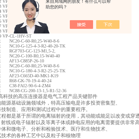
来自局域网的朋友！有什么可以帮
2 VP-CL-1HV-ST
3 VP-CL-1HV-ST
助您的吗？
4 VP-CL-1HV-ST
5 VP-CL-1HV-ST
6 VP-CL-1HV-ST
7 VP-CL-1HV-ST
8 VP-CL-1HV-ST A
9 VP-CL-1HV-ST
R NC20-C-60-R0,25-W40-8-6
R NC10-G-125-4-3-R2-40-20-TK
R RGF703-GC-123-M1,5-2,
R NC20-C-100-R0,15-W40-40
R AF13-C885P-26-10
R NC20-C-60-R0,25-W40-8-6
R NC10-G-180-4-3-R2-25-25-TK
R AF23-C665D-40-MK1-K19
R R68-GK-70-19-4-40-24
R C38-FAI2-90-6-4-ZM4
R NC88-CG-200-13-1,5-R1-52-36
用高科技的高压连接器是电气工程产品关键部件
的能源基础设施领域外，特高压输电是许多投资密集型、
科技制造、应用和测试过程中的重要程序。
过程都是基于所谓的电离辐射的使用，其动能或能足以改变或穿
X 射线或电子辐射以及等离子体或静电应用的电离需要提供非常
导体和微电子、分析和检验技术、医疗和生物技术、
试技术的各种工艺中以及粒子和核物理