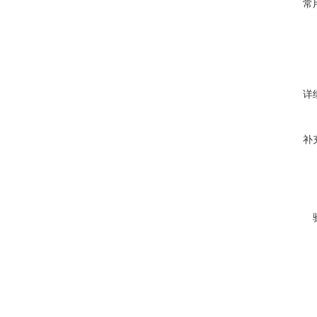
常
详
补