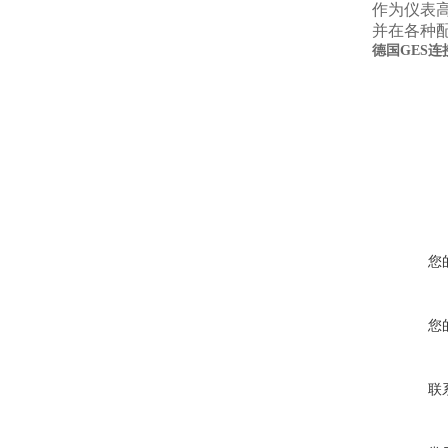
作为仪表
并在各种配
德国GES连
您
您
联