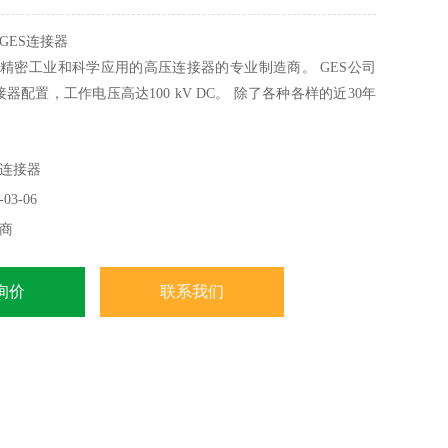
GES连接器
是精密工业和科学应用的高压连接器的专业制造商。 GES公司
器配置，工作电压高达100 kV DC。 除了各种各样的近30年
是欧洲，美国和客户值得信赖的合作伙伴和OEM供应商。
连接器
03-06
商
询价
联系我们