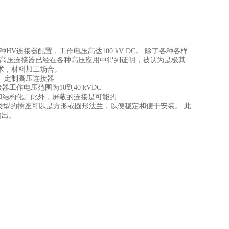
种
HV
连接器配置，工作电压高达
100 kV DC
。
除了各种各样
高压连接器已经在各种高压应用中得到证明，被认为是极其
术，材料加工场合。
、定制高压连接器
接器工作电压范围为
10
到
40 kVDC
和结构化。此外，屏蔽的连接是可能的
类型的插座可以是方形或圆形法兰，以便稳定和便于安装。
此
输出。