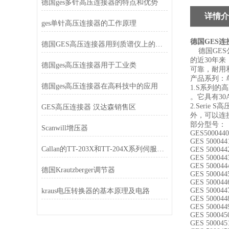
德国ges多针高压连接器的特点和优势
详情介
ges单针高压连接器的工作原理
德国GES连
德国GES高压连接器用到质谱仪上的特点
德国
GES
的近
30
年来
德国ges高压连接器用于工业类
可靠，耐用
产品系列：
德国ges高压连接器在高科技中的应用
1.S
系列的高
。它具有
30
2.Serie S
高
GES高压连接器 汉达森销售区
外，可以连
部分型号：
Scanwill增压器
GES500044
GES 500044
Callan的TT-203X和TT-204X系列伺服电机采用面装式
GES 500044
GES 500044
GES 500044
德国Krautzberger调节器
GES 500044
GES 500044
GES 500044
kraus电压转换器的基本原理及电路
GES 500044
GES 500044
GES 500045
GES 500045