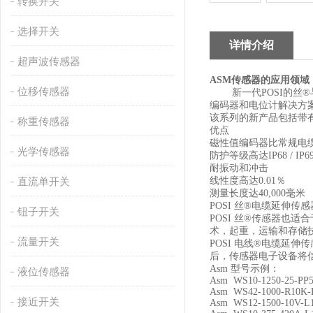
转换开关
选择开关
详情介绍
超声波传感器
传感器的应用领域
ASM
位移传感器
新一代
的丝
POSI
®
编码器和电位计解决方
该系列的新产品包括带
称重传感器
优点
磁性值编码器比常规电
光学传感器
防护等级高达
IP68 / IP6
耐振动和冲击
线性度高达
％
0.01
直流单开关
测量长度达
毫米
40,000
丝
电缆延伸传感
POSI
®
钮子开关
丝
传感器也适合
POSI
®
术，起重，运输和存储
流量开关
电线
电缆延伸传
POSI
®
后，传感器电子设备将
型号示例：
Asm
液位传感器
Asm WS10-1250-25-PP5
Asm WS42-1000-R10K-
接近开关
Asm WS12-1500-10V-L