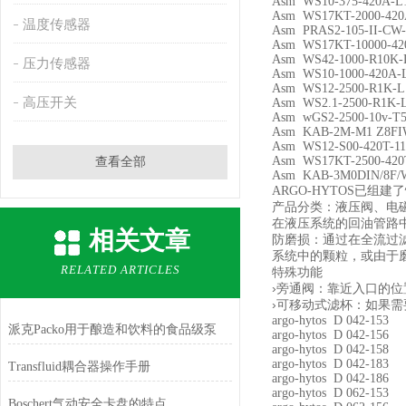
Asm WS10-375-420A-L
Asm WS17KT-2000-420
温度传感器
Asm PRAS2-105-II-CW
Asm WS17KT-10000-42
Asm WS42-1000-R10K-
压力传感器
Asm WS10-1000-420A-L
Asm WS12-2500-R1K-L
高压开关
Asm WS2.1-2500-R1K-
Asm wGS2-2500-10v-T5
Asm KAB-2M-M1 Z8FIW
Asm WS12-S00-420T-11
Asm WS17KT-2500-420T
查看全部
Asm KAB-3M0DIN/8F/W
已组建了
ARGO-HYTOS
产品分类：液压阀、电
在液压系统的回油管路
相关文章
防磨损：通过在全流过
系统中的颗粒，或由于
RELATED ARTICLES
特殊功能
›旁通阀：靠近入口的
›可移动式滤杯：如果
argo-hytos D 042-153
派克Packo用于酿造和饮料的食品级泵
argo-hytos D 042-156
argo-hytos D 042-158
argo-hytos D 042-183
Transfluid耦合器操作手册
argo-hytos D 042-186
argo-hytos D 062-153
Boschert气动安全卡盘的特点