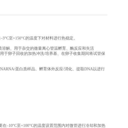
于在–3°C至+150°C的温度下对材料进行热稳定。
质溶解、用于杂交的微量离心管温孵育、酶反应和失活
、用于卵子回收的加热冲洗/培养基、在卵子收集期间将试管保
ARNA/蛋白质样品、孵育体外反应/消化、提取DNA以进行
器非常适合需要在–10°C至+100°C的温度设置范围内对微管进行冷却和加热