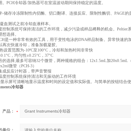
用。PCH冷却器/加热器可在室温波动期间保持稳定的温度。
储存冷冻限制性内切酶、切口翻译、连接反应、限制性酶切、PAGE的
血测试之前冷却血液样本。
制系统可保持清洁的工作环境，减少污染或样品稀释的机会。Peltie
理想选择。
-PCH是一种非常有效的工具，用于变性电泳的DNA样品制备。异常快速的
以再次快速冷却，准备加载凝胶。
置范围为-10ºC至100°C，冷却和加热时间非常快
°C，均匀性±0.25°C，37°C
择;最多可容纳32个微管，两种规格的组合：12x1.5mL加20x0.5mL（PC
x2ml微管（PCH-3）
成反应计时器，带声音警报
度控制系统保持清洁和无振动的工作环境
显示屏可清晰地显示温度和时间的设定值和实际值。与简单的按钮结合使
truments冷却器
产品：
的单位：