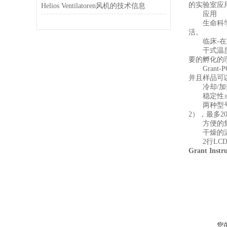
的实验室应
Helios Ventilatoren风机的技术信息
应用
生命科学-
活。
临床-在凝
干式温度控
要的孵化的
Grant
并且样品可
冷却/加热设
稳定性±0.1
两种型号的选
2），最多20
方便的集
干燥的温
2行LCD
Grant Ins
您