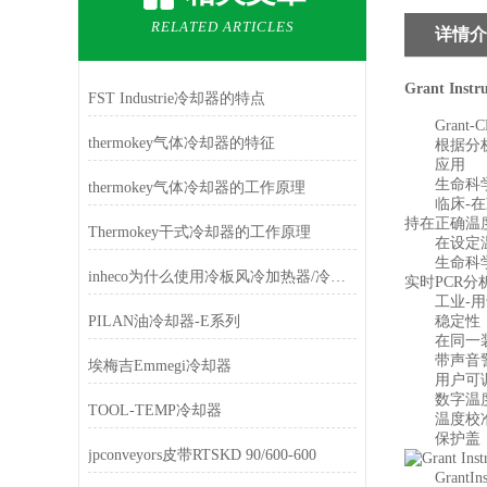
RELATED ARTICLES
详情介
Grant Ins
FST Industrie冷却器的特点
Grant-CH
thermokey气体冷却器的特征
根据分析方法，
应用
生命科学-
thermokey气体冷却器的工作原理
临床-在凝
持在正确温
Thermokey干式冷却器的工作原理
在设定温度
生命科学细
inheco为什么使用冷板风冷加热器/冷却器
实时PCR
工业-用于
PILAN油冷却器-E系列
稳定性：±0
在同一装
带声音警报
埃梅吉Emmegi冷却器
用户可调程
数字温度
TOOL-TEMP冷却器
温度校准
保护盖
jpconveyors皮带RTSKD 90/600-600
GrantIn