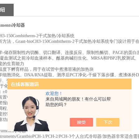
绍
truments冷却器
3-150Combitherm-2干式加热/冷却系统
Grant-bioCH3-150Combitherm-2干式加热冷却系统专门设计用
储存限制性内切酶、切口翻译、连接反应、限制性酶切、PAGE的蛋白
血测试之前冷却血液样本。酰基肉碱衍生化、MRSA和PBP2乳胶测试
度的生育能力
下孵育样品，用于在试管中煮沸溶液的加热块
胞消化、DNA/RNA提取、测序后PCT净化-干燥下落步骤、煮沸体外DN
分析、变性核酸和蛋白质样品
化学需氧量分析、土壤消化物、保持温度的环境样品消化
.1ºC
欢迎您！
置中独立调节的加热和冷却块
来自局域网的朋友！有什么可以帮
的数字计时器：1分钟至99小时59分钟（增量1分钟）
助您的吗？
序（温度和时间）：16（加热）+16（冷却）
控制，实现最佳精度
功能
struments/GrantbioPCH-1/PCH-2/PCH-3个人台式冷却器/加热