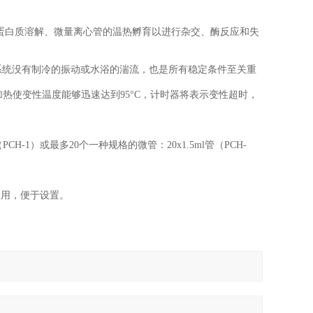
蛋白质溶解、微量离心管的温热孵育以进行杂交、酶反应和失
r系统没有制冷的振动或水浴的湍流，也是所有稳定条件至关重
加热使变性温度能够迅速达到95°C，计时器将表示变性超时，
H-1）或最多20个一种规格的微管：20x1.5ml管（PCH-
用，便于设置。