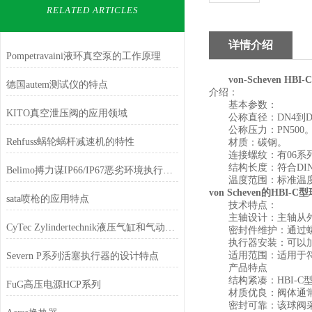
RELATED ARTICLES
详情介绍
Pompetravaini液环真空泵的工作原理
von-Scheven HB
德国autem测试仪的特点
介绍：
基本参数：
KITO真空泄压阀的应用领域
公称直径：DN4到DN
公称压力：PN500
Rehfuss蜗轮蜗杆减速机的特性
材质：碳钢。
连接螺纹：有06系列和42
结构长度：符合DIN32
Belimo搏力谋IP66/IP67恶劣环境执行器的特点
温度范围：标准温度范围为
von Scheven的HBI-C
sata喷枪的应用特点
技术特点：
主轴设计：主轴从外
CyTec Zylindertechnik液压气缸和气动气缸的区别
密封件维护：通过螺
执行器安装：可以加装
适用范围：适用于符合P
Severn P系列活塞执行器的设计特点
产品特点
结构紧凑：HBI-C
FuG高压电源HCP系列
材质优良：阀体通常
密封可靠：该球阀采