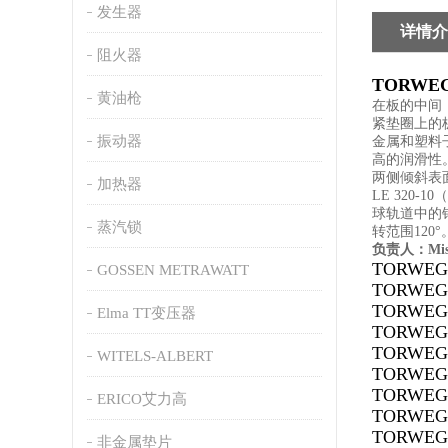
发生器
详情介
阻火器
TORWE
黄油枪
在板的中间
紧垫圈上的
振动器
金属和塑料
高的润滑性
两侧倾斜表
加热器
LE 320-10
（
球轨道中的
蒸汽锁
转范围
120
°
负责人：
Mi
TORWEGG
GOSSEN METRAWATT
TORWEGG
TORWEGG
Elma TT变压器
TORWEGG
TORWEGG
WITELS-ALBERT
TORWEGG
TORWEGG
ERICO艾力高
TORWEGG
TORWEGG
非金属垫片