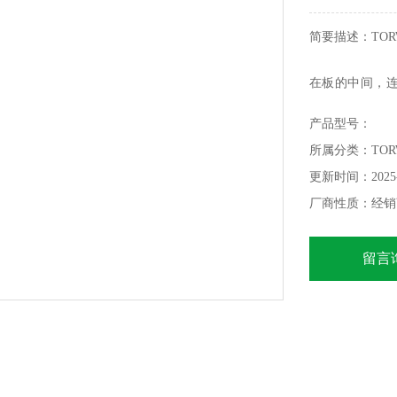
简要描述：TOR
在板的中间，连接
孔中，中心，插
产品型号：
圈上的板（下侧
所属分类：TOR
插入M8螺钉并
更新时间：2025-
厂商性质：经销
留言