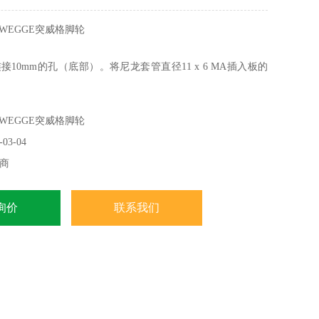
WEGGE突威格脚轮
10mm的孔（底部）。将尼龙套管直径11 x 6 MA插入板的
入螺钉并拧紧。将转盘放在盘子上。 螺丝钻在钻孔上拧紧垫
）。M8螺丝在底座中心有一个微孔板附加。 覆盖两个面板并
WEGGE突威格脚轮
收紧。
03-04
商
询价
联系我们