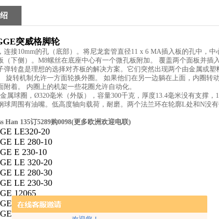
绍
GGE
突威格
脚轮
，连接
10mm
的孔（底部）。将尼龙套管直径
11 x 6 MA
插入板的孔中，中
板（下侧）。
M8
螺丝在底座中心有一个微孔板附加。
覆盖两个面板并插
子弹转盘是理想的选择对齐板的解决方案。它们突然出现两个由金属或塑
。
旋转机制允许一方面轮换外圈。
如果他们在另一边躺在上面，内圈转
面附着。
内圈上的机架一些花圈允许自动化。
金属球圈，
Ø320
毫米（外版），容量
300
千克，厚度
13.4
毫米没有支撑，
1
钢球周围有油嘴。低高度轴向载荷，耐磨。两个法兰环在轮廓
L
处和
N
没有
。
ss Han 135
订
5289
购
0098(
更多欧洲欢迎电联
)
E LE320-20
E LE 280-10
E E 230-10
E LE 320-20
E LE 280-30
E LE 230-30
E 12065
E 12661
E 13778