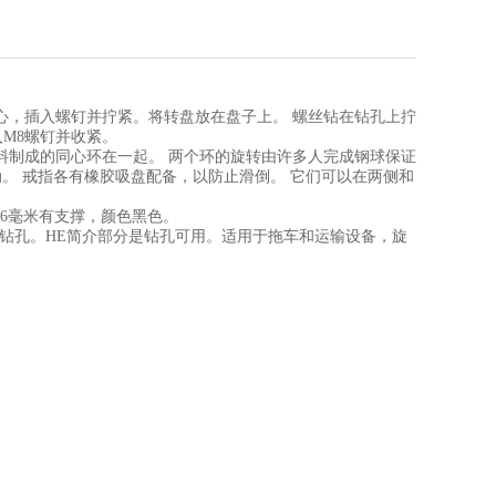
心，插入螺钉并拧紧。将转盘放在盘子上。
螺丝钻在钻孔上拧
入
M8
螺钉并收紧。
料制成的同心环在一起。
两个环的旋转由许多人完成钢球保证
动。
戒指各有橡胶吸盘配备，以防止滑倒。
它们可以在两侧和
6
毫米有支撑，颜色黑色。
钻孔。
HE
简介部分是钻孔可用。适用于拖车和运输设备，旋