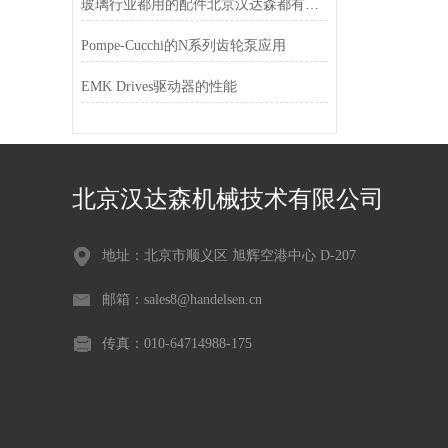
玻璃行业都用的配件北京汉达森都有经销
Pompe-Cucchi的N系列齿轮泵应用
EMK Drives驱动器的性能
北京汉达森机械技术有限公司
地址：北京市顺义区 旭辉空港中心 D-207
邮箱：sales8@handelsen.cn
传真：010-64714988-175