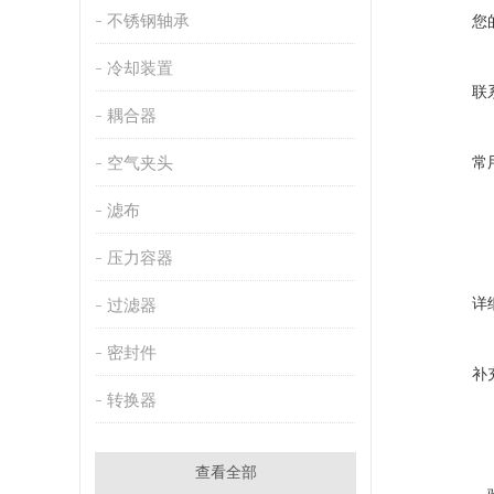
不锈钢轴承
您
冷却装置
联
耦合器
空气夹头
常
滤布
压力容器
详
过滤器
密封件
补
转换器
查看全部