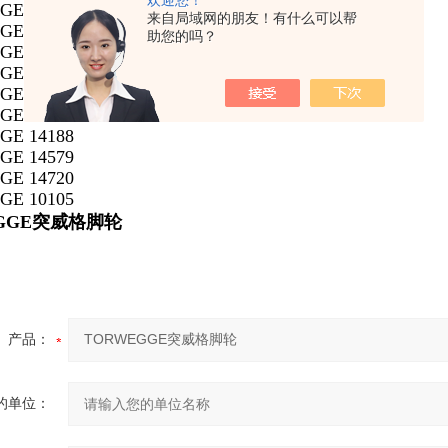
欢迎您！
E 14186
来自局域网的朋友！有什么可以帮
E 14577
助您的吗？
E 14718
E 10103
E 12663
E 13780
E 14188
E 14579
E 14720
E 10105
GGE
突威格
脚轮
产品：
的单位：