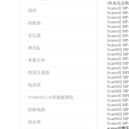
•所有高压
Scanwill MP
滑环
Scanwill MP
Scanwill MP
Scanwill MP
助推器
Scanwill MP
Scanwill MP
定位器
Scanwill MP
Scanwill MP
Scanwill MP
液压缸
ScanWill MP
ScanWill MP
Scanwill MP
夹紧元件
ScanWill MP
Scanwill MP
电流互感器
Scanwill MP
ScanWill MP
ScanWill MP
电容器
ScanWill MP
ScanWill MP
Scanwill MP
TORWEGGE突威格脚轮
Scanwill MP
Scanwill MP
防静电刷
ScanWill MP
ScanWill MP
ScanWill MP
同步带
Scanwill MP
增压
scanwill