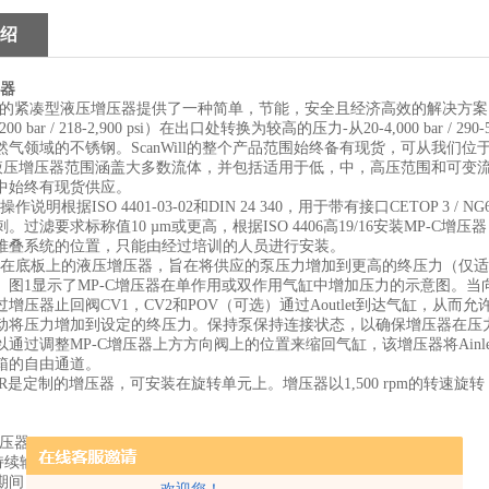
绍
器
的紧凑型液压增压器提供了一种简单，节能，安全且经济高效的解决方案
）在出口处转换为较高的压力
从
200 bar / 218-2,900 psi
-
20-4,000 bar / 290-
然气领域的不锈钢。
的整个产品范围始终备有现货，可从我们位
ScanWill
液压增压器范围涵盖大多数流体，并包括适用于低，中，高压范围和可变
中始终有现货供应。
操作说明根据
和
，用于带有接口
ISO 4401-03-02
DIN 24 340
CETOP 3 / NG
刺。过滤要求标称值
或更高，根据
高
安装
增压器
10 µm
ISO 4406
19/16
MP-C
堆叠系统的位置，只能由经过培训的人员进行安装。
在底板上的液压增压器，旨在将供应的泵压力增加到更高的终压力（仅适
。图
显示了
增压器在单作用或双作用气缸中增加压力的示意图。当
1
MP-C
过增压器止回阀
，
和
（可选）通过
到达气缸，从而允
CV1
CV2
POV
Aoutlet
动将压力增加到设定的终压力。保持泵保持连接状态，以确保增压器在压
以通过调整
增压器上方方向阀上的位置来缩回气缸，该增压器将
MP-C
Ainl
箱的自由通道。
是定制的增压器，可安装在旋转单元上。增压器以
的转速旋转
-R
1,500 rpm
增压器
持续输送流量
期间