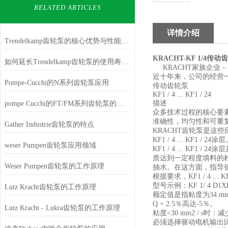
RELATED ARTICLES
详情介绍
Trendelkamp齿轮泵的核心优势与性能特点
KRACHT-KF 1/4传动
如何延长Trendelkamp齿轮泵的使用寿命？
KRACHT家族企业 –
近十年来，公司的经营一
Pompe-Cucchi的N系列齿轮泵应用
传动齿轮泵
KF1 / 4 ... KF1 / 24
描述
pompe Cucchi的FT/FM系列齿轮泵的特点
众多技术过程的核心要
准确性，均匀性和可重
Gather Industrie齿轮泵的特点
KRACHT齿轮泵是这
KF1 / 4 ... KF1 / 24涂
weser Pumpen齿轮泵应用领域
KF1 / 4 ... KF
质达到一定程度填料的
Weser Pumpen齿轮泵的工作原理
抽水。在这方面，指导
根据要求，KF1 / 4 ..
型号示例：KF 1/ 4 D1XK P
Lutz Kracht齿轮泵的工作原理
额定值是指粘度为34 mm
Q + 2.5％高达-5％。
Lutz Kracht - Lukra齿轮泵的工作原理
粘度<30 mm2 / s时
必须选择驱动电机输出比表