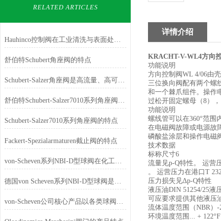
RELATED ARTICLES
详情介绍
Hauhinco控制阀在工业清洗与表面处理的应用
KRACHT-V-WL4方向
舒伯特Schubert角座阀的特点
功能说明
方向控制阀WL 4/06
Schubert-Salzer角座阀是高流量、高可靠、易维护的工业流体控制优选
三位换向阀配有两个螺
和一个棘爪组件。操作电
舒伯特Schubert-Salzer7010系列角座阀如何选型
过松开固定螺母（8），
功能说明
螺线管可以在360°范
Schubert-Salzer7010系列角座阀的特点
在电磁阀故障或电源故障
磷酸盐涂层和操作电磁阀
Fackert-Spezialarmaturen截止阀的特点
技术数据
标称尺寸6
von-Scheven系列NBI-D型球阀在化工行业的应用
流量见p-Q特性。 运营压力在
。 运营压力在港口T 2320 
压力损失见Δp-Q特性
德国von Scheven系列NBI-D型球阀是一款具有高精度、高可靠性
液压油DIN 51254/25液
可应要求提供其他液压
von-Scheven公司核心产品以各类球阀为主
流体温度范围（NBR）-22 ...
环境温度范围... + 122°F（