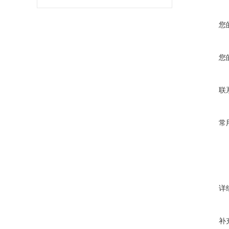
您
您
联
常
详
补