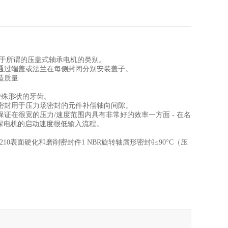
1归类于所谓的压盖式轴承电机的类别。
通过端盖或法兰在每侧封闭分别安装盖子。
造质量
特殊形状的牙齿。
密封用于压力场密封的元件补偿轴向间隙。
证在很宽的压力/速度范围内具有非常好的效率一方面 - 在名
确保电机的启动速度很低输入流程。
0表面硬化和磨削密封件1 NBR旋转轴唇形密封θ≤90°C（压