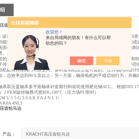
绍
高压齿轮马达
欢迎您！
- 设计原则由上面的剖面图 - KRACHT说明外齿轮式电动机系列KM 
来自局域网的朋友！有什么可以帮
功能部件，如传动装置和压盖轴承位于铝制外壳中由高强度挤压合金制成
助您的吗？
表面硬化钢的传动装置条件由小齿轮轴和小齿轮组成。通过研磨确保的制
磨。期刊的表面是超级完成的。
差的重要减少体积流量和压力脉动是在大齿数（z = 13）的基础上实现和
于传动装置的两侧在重型多组分飞机上运载轴颈轴承衬套并另外包含那些
动机配有特殊阀门可以交付。多种发动机组合是可能的。压力场的jia设计保
如，总效率达到90％及以上 - 另一方面，确保电机的平稳启动行为，并
承双压盖轴承多平面轴承衬套期刊和齿轮使用硬化钢ACC。 根据DIN 1721
）2 FKM旋转轴唇式密封θ≤100°C（压力场PU密封）
 5.5 G 3 0 A K 0 A 4 N L 1/
A K0A 4NL1
高压齿轮马达
产品：