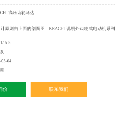
ACHT高压齿轮马达
设计原则由上面的剖面图 - KRACHT说明外齿轮式电动机系列
所谓的压盖式轴承电机的类别。
 5.5
泵
03-04
商
询价
联系我们