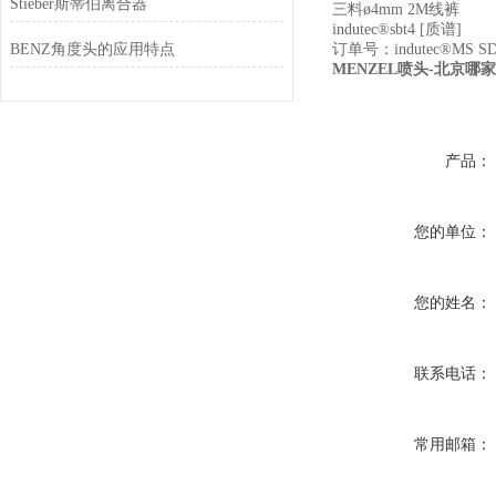
Stieber斯蒂伯离合器
三料ø4mm 2M线裤
indutec®sbt4 [质谱]
BENZ角度头的应用特点
订单号：indutec®MS SD
MENZEL喷头-北京哪
产品：
您的单位：
您的姓名：
联系电话：
常用邮箱：