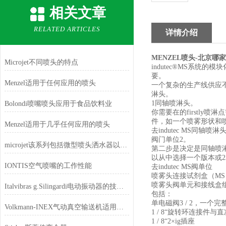
相关文章
RELATED ARTICLES
详情介绍
MENZEL喷头-北京哪
Microjet不同喷头的特点
indutec®MS系
要。
Menzel适用于任何应用的喷头
一个复杂的生产线供应
淋头。
1同轴喷淋头。
Bolondi喷嘴喷头应用于食品饮料业
你需要在的firstl
件，如一个喷雾形状和
Menzel适用于几乎任何应用的喷头
去indutec MS同轴喷淋
阀门单位2。
microjet该系列包括微型喷头洒水器以及不同类型的喷头
第二步是决定是同轴喷
以从中选择一个版本或230
IONTIS空气喷嘴的工作性能
去indutec MS阀单位
喷雾头连接试剂盒（MS i
喷雾头阀单元和接线盒
Italvibras g.Silingardi电动振动器的技术特点
包括：
单电磁阀3 / 2，一
Volkmann-INEX气动真空输送机适用于危险应用和爆炸区域
1 / 8“旋转环连接件
1 / 8“2×ig插座