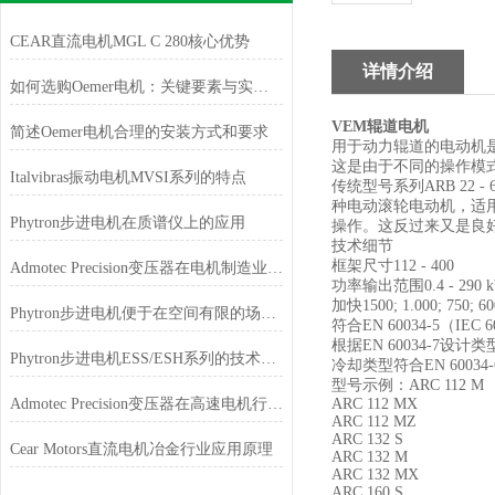
CEAR直流电机MGL C 280核心优势
详情介绍
如何选购Oemer电机：关键要素与实用建议
VEM辊道电机
简述Oemer电机合理的安装方式和要求
用于动力辊道的电动机
这是由于不同的操作模
Italvibras振动电机MVSI系列的特点
传统型号系列ARB 2
种电动滚轮电动机，适
Phytron步进电机在质谱仪上的应用
操作。这反过来又是良
技术细节
框架尺寸112 - 400
Admotec Precision变压器在电机制造业的应用
功率输出范围0.4 - 290 
加快1500; 1.000; 
Phytron步进电机便于在空间有限的场合安装和使用
符合EN 60034-5（IEC 
根据EN 60034-7设计类型
Phytron步进电机ESS/ESH系列的技术特点
冷却类型符合EN 60034-6
型号示例：ARC 112 M
Admotec Precision变压器在高速电机行业的应用特点
ARC 112 MX
ARC 112 MZ
ARC 132 S
Cear Motors直流电机冶金行业应用原理
ARC 132 M
ARC 132 MX
ARC 160 S