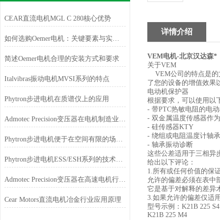
CEAR直流电机MGL C 280核心优势
详情介绍
如何选购Oemer电机：关键要素与实用建议
VEM电机-北京汉达森*
简述Oemer电机合理的安装方式和要求
关于VEM
VEM公司的特点是的
Italvibras振动电机MVSI系列的特点
了您的设备的增值效果
电动机保护器
Phytron步进电机在质谱仪上的应用
根据要求，可以使用以
- 带PTC热敏电阻的电
- 双金属温度传感器作
Admotec Precision变压器在电机制造业的应用
- 硅传感器KTY
- 绕组或电阻温度计轴
Phytron步进电机便于在空间有限的场合安装和使用
- 轴承振动诊断
这些公差适用于三相异
Phytron步进电机ESS/ESH系列的技术特点
给出以下评论：
1.所有或任何价值的
Admotec Precision变压器在高速电机行业的应用特点
允许的偏差必须在表中
它是基于对解释的差异
3.如果允许的偏差仅适
Cear Motors直流电机冶金行业应用原理
型号示例：K21B 225 S
K21B 225 M4