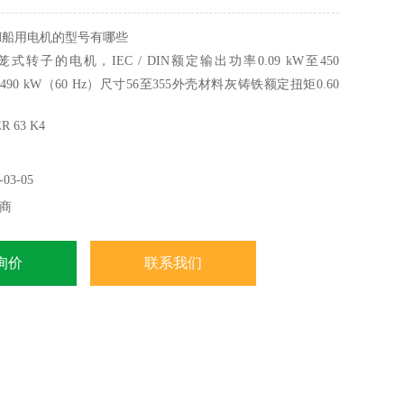
M船用电机的型号有哪些
转子的电机，IEC / DIN额定输出功率0.09 kW至450
或490 kW（60 Hz）尺寸56至355外壳材料灰铸铁额定扭矩0.60
Nm电路类型单速电机标配Δ/ Y电路。
 63 K4
03-05
商
询价
联系我们