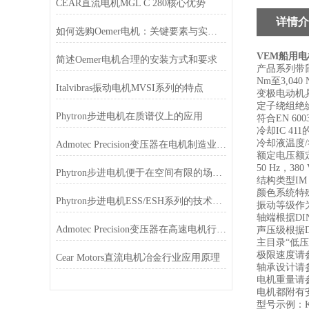
CEAR直流电机MGL C 280核心优势
详情介
如何选购Oemer电机：关键要素与实用建议
VEM船用
简述Oemer电机合理的安装方式和要求
产品系列带鼠笼
Nm至3,04
Italvibras振动电机MVSI系列的特点
变极电动机
定子绕组绝缘温度
Phytron步进电机在质谱仪上的应用
符合EN 600
冷却IC 411
冷却液温度/
Admotec Precision变压器在电机制造业的应用
额定电压额定电
50 Hz，380 
Phytron步进电机便于在空间有限的场合安装和使用
结构类型IM 
颜色系统特殊
Phytron步进电机ESS/ESH系列的技术特点
振动等级作
轴端根据DIN
Admotec Precision变压器在高速电机行业的应用特点
声压级根据DI
主目录“低
极限速度请
Cear Motors直流电机冶金行业应用原理
轴承设计请
电机重量请
电机都附有
型号示例：KPER