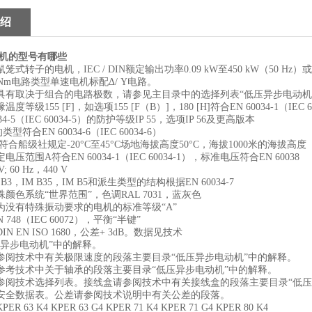
绍
电机的型号有哪些
式转子的电机，IEC / DIN额定输出功率0.09 kW至450 kW（50 Hz）或
0 Nm电路类型单速电机标配Δ/ Y电路。
具有取决于组合的电路极数，请参见主目录中的选择列表“低压异步电动机
等级155 [F]，如选项155 [F（B）]，180 [H]符合EN 60034-1（IEC 60
34-5（IEC 60034-5）的防护等级IP 55，选项IP 56及更高版本
的类型符合EN 60034-6（IEC 60034-6）
符合船级社规定-20°C至45°C场地海拔高度50°C，海拔1000米的海拔高度
压范围A符合EN 60034-1（IEC 60034-1），标准电压符合EN 60038
V; 60 Hz，440 V
B3，IM B35，IM B5和派生类型的结构根据EN 60034-7
颜色系统“世界范围”，色调RAL 7031，蓝灰色
为没有特殊振动要求的电机的标准等级“A”
 748（IEC 60072），平衡“半键”
N EN ISO 1680，公差+ 3dB。数据见技术
压异步电动机”中的解释。
参阅技术中有关极限速度的段落主要目录“低压异步电动机”中的解释。
参考技术中关于轴承的段落主要目录“低压异步电动机”中的解释。
参阅技术选择列表。接线盒请参阅技术中有关接线盒的段落主要目录“低压
安全数据表。公差请参阅技术说明中有关公差的段落。
 63 K4 KPER 63 G4 KPER 71 K4 KPER 71 G4 KPER 80 K4