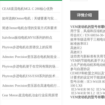
CEAR直流电机MGL C 280核心优势
详情介绍
如何选购Oemer电机：关键要素与实用建议
VEM发动机的型号有哪
简述Oemer电机合理的安装方式和要求
用于泵，风扇和压缩机的
符合IEC / EN 60034
Italvibras振动电机MVSI系列的特点
效率等级适用于三相电动机采用
标准效率IE1
Phytron步进电机在质谱仪上的应用
高效IE2
高效IE3
这些类与新标准有关用于测试IE
Admotec Precision变压器在电机制造业的应用
VEM的节能电机基于
入生产的电动机和电动
Phytron步进电机便于在空间有限的场合安装和使用
参与自愿协议
CEMEP和欧盟之间以及
Phytron步进电机ESS/ESH系列的技术特点
计要求的设定对于能源相
型号示例：IE3-W41R 80 K2
Admotec Precision变压器在高速电机行业的应用特点
100 LX8
IE3-W41R 90 S2 IE3-
IE3-W41R 90 L2 IE3-W
Cear Motors直流电机冶金行业应用原理
VEM发动机的型号有哪