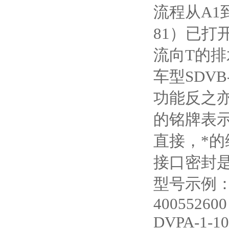
流程从A1到A
81）已打
流向T的
车型SDVB
功能反之亦然。
的铭牌表示
直接，*的
接口密封是
型号示例：DP
400552600
DVPA-1-1