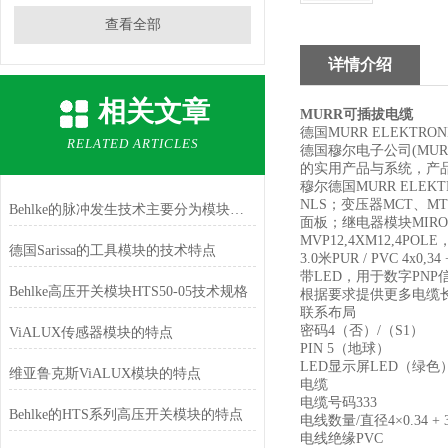
查看全部
详情介绍
相关文章
MURR可插拔电缆
德国MURR ELEKTRO
RELATED ARTICLES
德国穆尔电子公司(MUR
的实用产品与系统，产
穆尔德国MURR ELEKT
NLS；变压器MCT、MT
Behlke的脉冲发生技术主要分为模块组件
面板；继电器模块MIR
MVP12,4XM12,4PO
德国Sarissa的工具模块的技术特点
3.0米PUR / PVC 4x0,34 
带LED，用于数字PNP信号
Behlke高压开关模块HTS50-05技术规格
根据要求提供更多电缆
联系布局
密码4（否）/（S1）
ViALUX传感器模块的特点
PIN 5（地球）
LED显示屏LED（绿色）
维亚鲁克斯ViALUX模块的特点
电缆
电缆号码333
Behlke的HTS系列高压开关模块的特点
电线数量/直径4×0.34 + 3
电线绝缘PVC