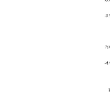
联
常
详
补