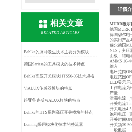
详情介
相关文章
MURR穆
德国MURR 
RELATED ARTICLES
德国穆尔电子
的实用产品
穆尔德国MUR
NLS；变压
Behlke的脉冲发生技术主要分为模块组件
面板；继电器
AMMS 10-4
德国Sarissa的工具模块的技术特点
输入
电压范围ON 10
Behlke高压开关模块HTS50-05技术规格
电压范围OFF 0
LED显示屏
工作电流为6
ViALUX传感器模块的特点
产量
泄漏电流（输
维亚鲁克斯ViALUX模块的特点
开关电流1 mA .
开关电压4.5 .
Behlke的HTS系列高压开关模块的特点
饱和电压（跨输
开关时间ON / 
Benning采用模块化技术的整流器
开关频率 50
一般数据