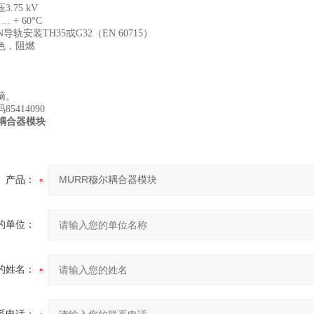
.75 kV
. + 60°C
导轨安装TH35或G32（EN 60715）
色，阻燃
脑。
5414090
尔耦合器模块
产品：
的单位：
的姓名：