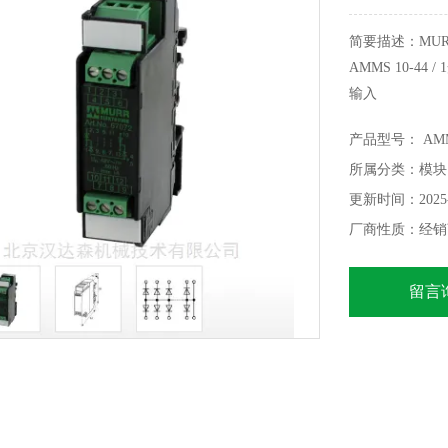
简要描述：MU
AMMS 10-44 /
输入
电压范围ON 10 ..
产品型号： AMMS 
电压范围OFF 0 ..
所属分类：模块
LED显示屏LE
更新时间：2025-
厂商性质：经销
留言