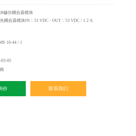
RR穆尔耦合器模块
 1光耦合器模块IN：53 VDC - OUT：53 VDC / 1.2 A.
. 53 V DC
10-44 / 1
. 3 V DC
D（红色）
03-05
商
询价
联系我们