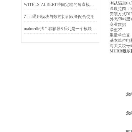
测试隔离电压3
WITELS-ALBERT带固定辊的矫直模块的应用
温度范围-20 ..
安装方式DIN
Zund通用模块与数控切割设备配合使用
外壳塑料黑
商业数据
malmedie法兰联轴器S系列是一个模块化系统
净重27
重量单位克
基本单位电
海关关税号码8
MURR穆
您
您