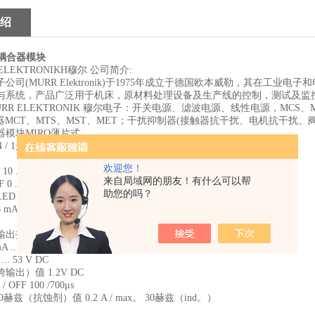
绍
尔耦合器模块
ELEKTRONIKH穆尔 公司简介:
公司(MURR Elektronik)于1975年成立于德国欧本威勒，其在工
与系统，产品广泛用于机床，原材料处理设备及生产线的控制，测试及监
R ELEKTRONIK 穆尔电子：开关电源、滤波电源、线性电源，MCS、MCS-B、
器MCT、MTS、MST、MET；干扰抑制器(接触器抗干扰、电机抗干扰、阀接头抗
模块MIRO薄片式
4 / 1光耦合器模块IN：53 VDC - OUT：53 VDC / 1.2 A.
欢迎您！
 ... 53 V DC
来自局域网的朋友！有什么可以帮
 ... 3 V DC
助您的吗？
LED（红色）
 mA
出打开时）值 0.3毫安
.. 1.2 A.
.. 53 V DC
出）值 1.2V DC
OFF 100 /700μs
0赫兹（抗蚀剂）值 0.2 A / max。 30赫兹（ind。）