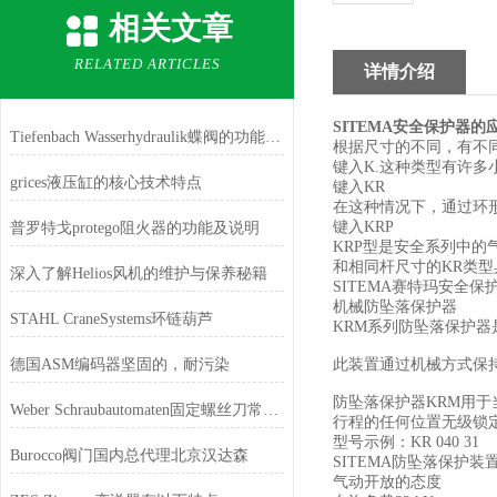
相关文章
RELATED ARTICLES
详情介绍
SITEMA安全保护器的
Tiefenbach Wasserhydraulik蝶阀的功能特性
根据尺寸的不同，有不同类
键入K.这种类型有许多
grices液压缸的核心技术特点
键入KR
在这种情况下，通过环
键入KRP
普罗特戈protego阻火器的功能及说明
KRP型是安全系列中的
和相同杆尺寸的KR类型
深入了解Helios风机的维护与保养秘籍
SITEMA赛特玛安全
机械防坠落保护器
STAHL CraneSystems环链葫芦
KRM系列防坠落保护
德国ASM编码器坚固的，耐污染
此装置通过机械方式保
防坠落保护器KRM用
Weber Schraubautomaten固定螺丝刀常见的类型及其特点
行程的任何位置无级锁
型号示例：KR 040 31
Burocco阀门国内总代理北京汉达森
SITEMA防坠落保护装置
气动开放的态度